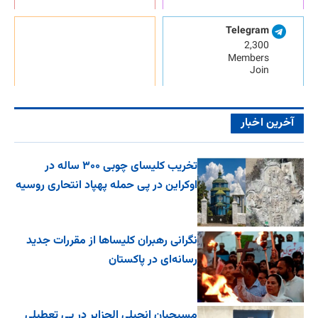
Telegram
2,300
Members
Join
آخرین اخبار
تخریب کلیسای چوبی ۳۰۰ ساله در
اوکراین در پی حمله پهپاد انتحاری روسیه
نگرانی رهبران کلیساها از مقررات جدید
رسانه‌ای در پاکستان
مسیحیان انجیلی الجزایر در پی تعطیلی