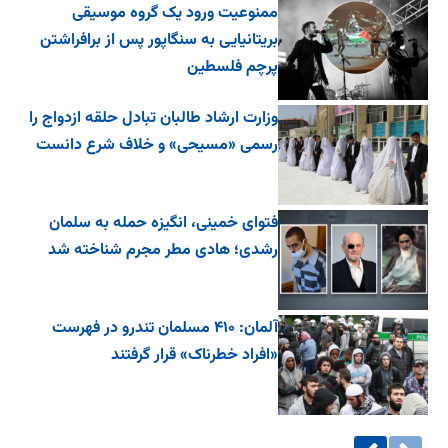
ممنوعیت ورود یک گروه موسیقی
بریتانیایی به سنگاپور پس از برافراشتن
پرچم فلسطین
وزارت ارشاد طالبان تبادل حلقه ازدواج را
رسمی «مسیحی» و خلاف شرع دانست
فتوای خمینی، انگیزه حمله به سلمان
رشدی؛ هادی مطر مجرم شناخته شد
آلمان: ۴۱۰ مسلمان تندرو در فهرست
«افراد خطرناک» قرار گرفتند