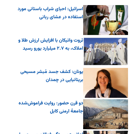
اسرائیل: احیای شراب باستانی مورد
استفاده در عشای ربانی
ثروت واتیکان با افزایش ارزش طلا و
املاک، به ۲.۷ میلیارد یورو رسید
یونان: کشف جسد مُبشر مسیحی
بریتانیایی در چمدان
دو قرن حضور: روایت فراموش‌شده
جامعۀ ارمنی کابل