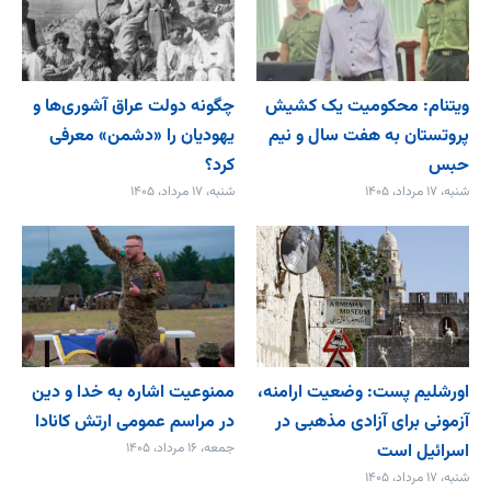
ویتنام: محکومیت یک کشیش
چگونه دولت عراق آشوری‌ها و
پروتستان به هفت سال و نیم
یهودیان را «دشمن» معرفی
حبس
کرد؟
شنبه، ۱۷ مرداد، ۱۴۰۵
شنبه، ۱۷ مرداد، ۱۴۰۵
اورشلیم پست: وضعیت ارامنه،
ممنوعیت اشاره به خدا و دین
آزمونی برای آزادی مذهبی در
در مراسم عمومی ارتش کانادا
اسرائیل است
جمعه، ۱۶ مرداد، ۱۴۰۵
شنبه، ۱۷ مرداد، ۱۴۰۵