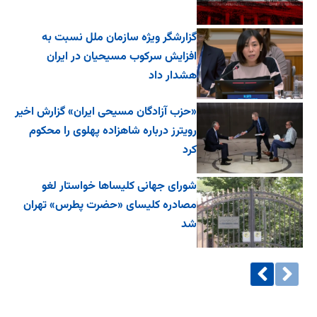
گزارشگر ویژه سازمان ملل نسبت به
افزایش سرکوب مسیحیان در ایران
هشدار داد
«حزب آزادگان مسیحی ایران» گزارش اخیر
رویترز درباره شاهزاده پهلوی را محکوم
کرد
شورای جهانی کلیساها خواستار لغو
مصادره کلیسای «حضرت پطرس» تهران
شد