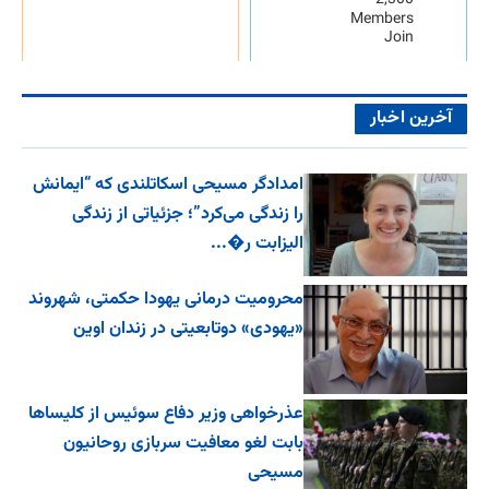
Members
Join
آخرین اخبار
امدادگر مسیحی اسکاتلندی که “ایمانش
را زندگی می‌کرد”؛ جزئیاتی از زندگی
الیزابت ر�...
محرومیت درمانی یهودا حکمتی، شهروند
«یهودی» دوتابعیتی در زندان اوین
عذرخواهی وزیر دفاع سوئیس از کلیساها
بابت لغو معافیت سربازی روحانیون
مسیحی