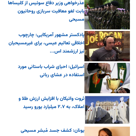
عذرخواهی وزیر دفاع سوئیس از کلیساها
بابت لغو معافیت سربازی روحانیون
مسیحی
پادکستر مشهور آمریکایی: چارچوب
اخلاقی تعالیم عیسی، برای غیرمسیحیان
نیز ارزشمند اس...
اسرائیل: احیای شراب باستانی مورد
استفاده در عشای ربانی
ثروت واتیکان با افزایش ارزش طلا و
املاک، به ۲.۷ میلیارد یورو رسید
یونان: کشف جسد مُبشر مسیحی