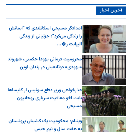
آخرین اخبار
امدادگر مسیحی اسکاتلندی که “ایمانش
را زندگی می‌کرد”؛ جزئیاتی از زندگی
الیزابت ر�...
محرومیت درمانی یهودا حکمتی، شهروند
«یهودی» دوتابعیتی در زندان اوین
عذرخواهی وزیر دفاع سوئیس از کلیساها
بابت لغو معافیت سربازی روحانیون
مسیحی
ویتنام: محکومیت یک کشیش پروتستان
به هفت سال و نیم حبس