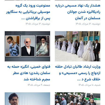
هشدار یک نهاد مسیحی درباره
ممنوعیت ورود یک گروه
رادیکالیزه شدن جوانان
موسیقی بریتانیایی به سنگاپور
مسلمان در آلمان
پس از برافراشتن ...
دوشنبه، ۱۲ مرداد، ۱۴۰۵
دوشنبه، ۱۲ مرداد، ۱۴۰۵
وزارت ارشاد طالبان تبادل حلقه
فتوای خمینی، انگیزه حمله به
ازدواج را رسمی «مسیحی» و
سلمان رشدی؛ هادی مطر
خلاف شرع د ...
مجرم شناخته شد
شنبه، ۱۰ مرداد، ۱۴۰۵
جمعه، ۹ مرداد، ۱۴۰۵