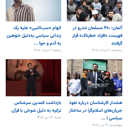
آلمان: ۴۱۰ مسلمان تندرو در
اتهام «سب‌النبی» علیه یک
فهرست «افراد خطرناک» قرار
زندانی سیاسی به‌دلیل «توهین
گرفتند
به آدم و حوا ...
سه‌شنبه، ۶ مرداد، ۱۴۰۵
جمعه، ۲ مرداد، ۱۴۰۵
هشدار کارشناسان درباره نفوذ
بازداشت کمدین سرشناس
جریان‌های اسلام‌گرا در ساختار
ترکیه به دلیل شوخی با قرآن
سیاسی ا ...
شنبه، ۱۳ تیر، ۱۴۰۵
چهارشنبه، ۳۱ تیر، ۱۴۰۵