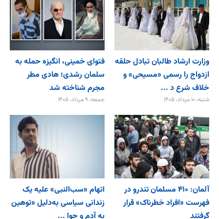
وزارت ارشاد طالبان تبادل حلقه
فتوای خمینی، انگیزه حمله به
ازدواج را رسمی «مسیحی» و
سلمان رشدی؛ هادی مطر
خلاف شرع د ...
مجرم شناخته شد
شنبه، ۱۰ مرداد، ۱۴۰۵
جمعه، ۹ مرداد، ۱۴۰۵
آلمان: ۴۱۰ مسلمان تندرو در
اتهام «سب‌النبی» علیه یک
فهرست «افراد خطرناک» قرار
زندانی سیاسی به‌دلیل «توهین
گرفتند
به آدم و حوا ...