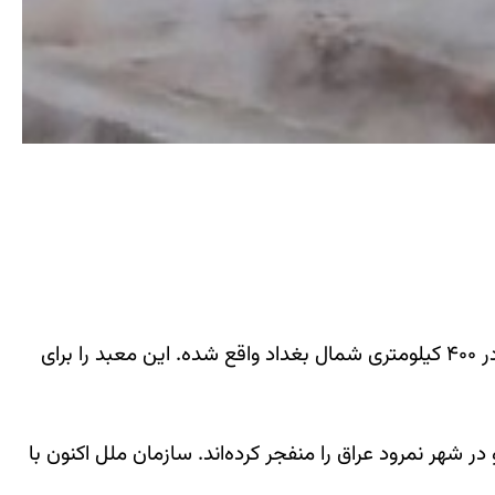
به گزارش «محبت نیوز»معبد تاریخی نابو در بخش شرقی شهر تاریخی نمرود در جنوب شرقی شهر موصل مرکز استان نینوا در ۴۰۰ کیلومتری شمال بغداد واقع شده. این معبد را برای
معبد نابو در شهر نمرود عراق را منفجر کرده‌اند. سازمان ملل اکنون با