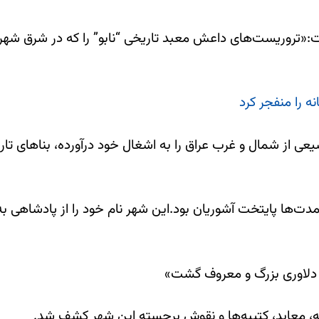
«تروریست‌های داعش معبد تاریخی “نابو” را که در شرق شهر ت
ه را منفجر کرد
 از شمال و غرب عراق را به اشغال خود درآورده، بناهای تار
ا، دلاوری بزرگ و معروف گشت»