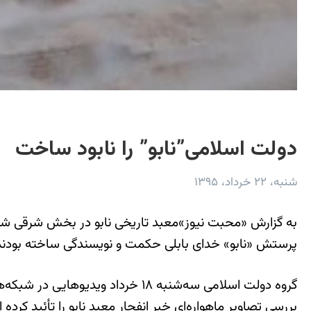
دولت اسلامی”نابو” را نابود ساخت
شنبه، ۲۲ خرداد، ۱۳۹۵
پرستش «نابو» خدای بابلی حکمت و نویسندگی ساخته بودند
گروه دولت اسلامی سه‌شنبه ۱۸ خردا
بررسی تصاویر ماهواره‌ای خبر انفجار معبد نابو را تأئید کرده