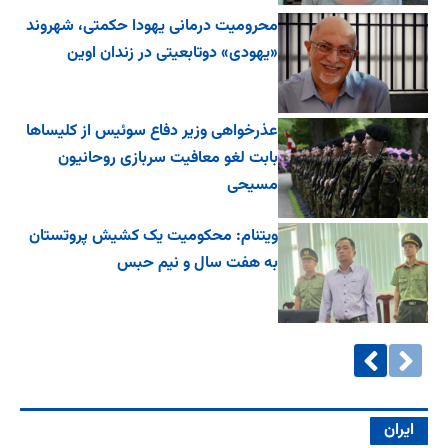
محرومیت درمانی یهودا حکمتی، شهروند
«یهودی» دوتابعیتی در زندان اوین
عذرخواهی وزیر دفاع سوئیس از کلیساها
بابت لغو معافیت سربازی روحانیون
مسیحی
ویتنام: محکومیت یک کشیش پروتستان
به هفت سال و نیم حبس
ایران