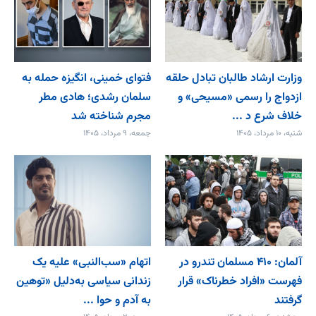
وزارت ارشاد طالبان تبادل حلقه
فتوای خمینی، انگیزه حمله به
ازدواج را رسمی «مسیحی» و
سلمان رشدی؛ هادی مطر
خلاف شرع د ...
مجرم شناخته شد
شنبه، ۱۰ مرداد، ۱۴۰۵
جمعه، ۹ مرداد، ۱۴۰۵
آلمان: ۴۱۰ مسلمان تندرو در
اتهام «سب‌النبی» علیه یک
فهرست «افراد خطرناک» قرار
زندانی سیاسی به‌دلیل «توهین
گرفتند
به آدم و حوا ...