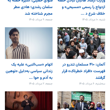
وزارت ارشاد طالبان تبادل حلقه
فتوای خمینی، انگیزه حمله به
ازدواج را رسمی «مسیحی» و
سلمان رشدی؛ هادی مطر
خلاف شرع د ...
مجرم شناخته شد
شنبه، ۱۰ مرداد، ۱۴۰۵
جمعه، ۹ مرداد، ۱۴۰۵
آلمان: ۴۱۰ مسلمان تندرو در
اتهام «سب‌النبی» علیه یک
فهرست «افراد خطرناک» قرار
زندانی سیاسی به‌دلیل «توهین
گرفتند
به آدم و حوا ...
سه‌شنبه، ۶ مرداد، ۱۴۰۵
جمعه، ۲ مرداد، ۱۴۰۵