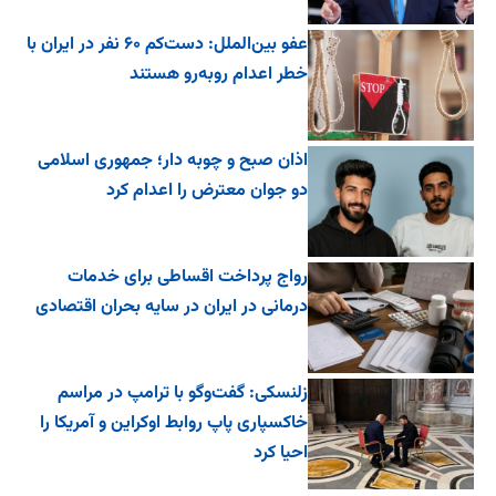
عفو بین‌الملل: دست‌کم ۶۰ نفر در ایران با
خطر اعدام روبه‌رو هستند
اذان صبح و چوبه دار؛ جمهوری اسلامی
دو جوان معترض را اعدام کرد
رواج پرداخت اقساطی برای خدمات
درمانی در ایران در سایه بحران اقتصادی
زلنسکی: گفت‌وگو با ترامپ در مراسم
خاکسپاری پاپ روابط اوکراین و آمریکا را
احیا کرد