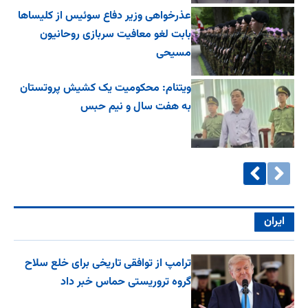
عذرخواهی وزیر دفاع سوئیس از کلیساها
بابت لغو معافیت سربازی روحانیون
مسیحی
ویتنام: محکومیت یک کشیش پروتستان
به هفت سال و نیم حبس
ایران
ترامپ از توافقی تاریخی برای خلع ‌سلاح
گروه تروریستی حماس خبر داد