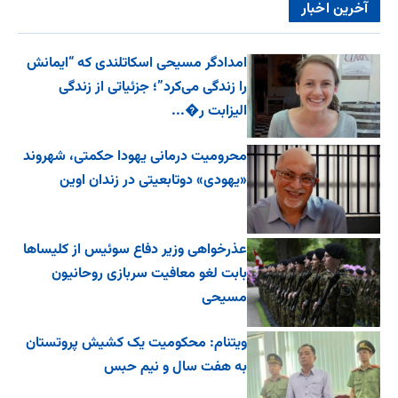
آخرین اخبار
امدادگر مسیحی اسکاتلندی که “ایمانش
را زندگی می‌کرد”؛ جزئیاتی از زندگی
الیزابت ر�...
محرومیت درمانی یهودا حکمتی، شهروند
«یهودی» دوتابعیتی در زندان اوین
عذرخواهی وزیر دفاع سوئیس از کلیساها
بابت لغو معافیت سربازی روحانیون
مسیحی
ویتنام: محکومیت یک کشیش پروتستان
به هفت سال و نیم حبس