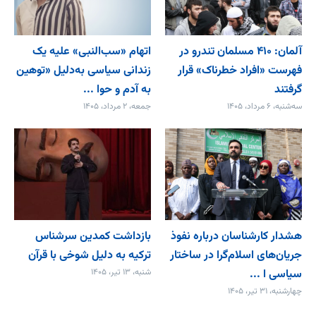
آلمان: ۴۱۰ مسلمان تندرو در
اتهام «سب‌النبی» علیه یک
فهرست «افراد خطرناک» قرار
زندانی سیاسی به‌دلیل «توهین
گرفتند
به آدم و حوا ...
سه‌شنبه، ۶ مرداد، ۱۴۰۵
جمعه، ۲ مرداد، ۱۴۰۵
هشدار کارشناسان درباره نفوذ
بازداشت کمدین سرشناس
جریان‌های اسلام‌گرا در ساختار
ترکیه به دلیل شوخی با قرآن
سیاسی ا ...
شنبه، ۱۳ تیر، ۱۴۰۵
چهارشنبه، ۳۱ تیر، ۱۴۰۵