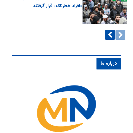
«افراد خطرناک» قرار گرفتند
درباره ما