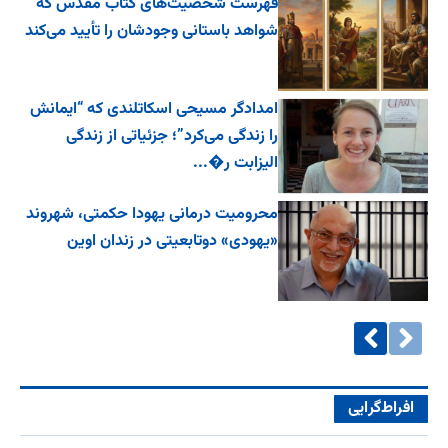
فهرست شخصیت‌های کتاب مقدس که
شواهد باستانی وجودشان را تأیید می‌کند
امدادگر مسیحی اسکاتلندی که “ایمانش
را زندگی می‌کرد”؛ جزئیاتی از زندگی
الیزابت ر�...
محرومیت درمانی یهودا حکمتی، شهروند
«یهودی» دوتابعیتی در زندان اوین
افراط‌گرایی