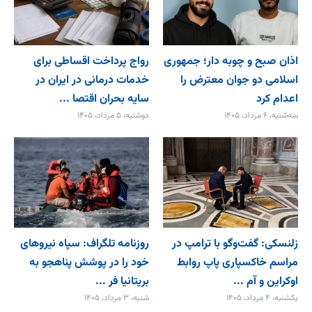
اذان صبح و چوبه دار؛ جمهوری
رواج پرداخت اقساطی برای
اسلامی دو جوان معترض را
خدمات درمانی در ایران در
اعدام کرد
سایه بحران اقتصا ...
سه‌شنبه، ۶ مرداد، ۱۴۰۵
دوشنبه، ۵ مرداد، ۱۴۰۵
زلنسکی: گفت‌وگو با ترامپ در
روزنامه تلگراف: سپاه نیروهای
مراسم خاکسپاری پاپ روابط
خود را در پوشش پناهجو به
اوکراین و آم ...
بریتانیا فر ...
یکشنبه، ۴ مرداد، ۱۴۰۵
شنبه، ۳ مرداد، ۱۴۰۵