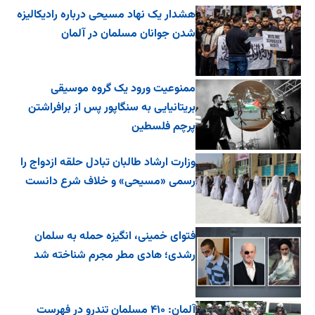
هشدار یک نهاد مسیحی درباره رادیکالیزه
شدن جوانان مسلمان در آلمان
ممنوعیت ورود یک گروه موسیقی
بریتانیایی به سنگاپور پس از برافراشتن
پرچم فلسطین
وزارت ارشاد طالبان تبادل حلقه ازدواج را
رسمی «مسیحی» و خلاف شرع دانست
فتوای خمینی، انگیزه حمله به سلمان
رشدی؛ هادی مطر مجرم شناخته شد
آلمان: ۴۱۰ مسلمان تندرو در فهرست