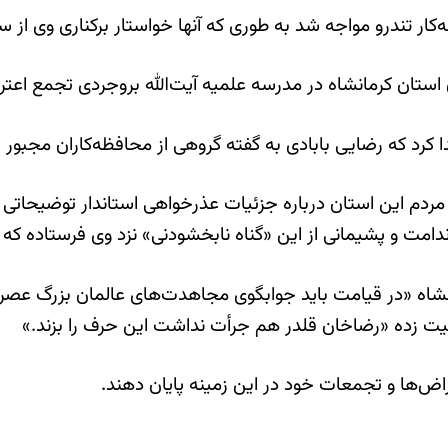
‌‌کار تندرو مواجه شد به طوری که آنها خواستار برکناری وی از
 استان کرمانشاه در مدرسه علميه آيت‌الله بروجردی تجمع اعترا
يدا کرد که رضايی بابادی به گفته گروهی از محافظه‌کاران مجب
مردم اين استان درباره جزئيات عذرخواهی استاندار توضيحاتی ا
امت و پشيمانی از اين «گناه نابخشودنی» نزد وی فرستاده که و
مانشاه «در قيامت بايد جوابگوی مجاهدت‌های عالمان بزرگ عصر
نيت زده «رضاخان قلدر هم جرأت نداشت اين حرف را بزند.»
تراض‌ها و تجمعات خود در اين زمينه پايان دهند.