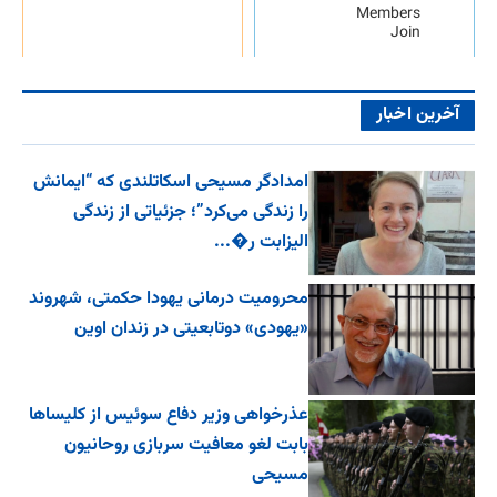
Members
Join
آخرین اخبار
امدادگر مسیحی اسکاتلندی که “ایمانش
را زندگی می‌کرد”؛ جزئیاتی از زندگی
الیزابت ر�...
محرومیت درمانی یهودا حکمتی، شهروند
«یهودی» دوتابعیتی در زندان اوین
عذرخواهی وزیر دفاع سوئیس از کلیساها
بابت لغو معافیت سربازی روحانیون
مسیحی