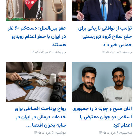
ترامپ از توافقی تاریخی برای
عفو بین‌الملل: دست‌کم ۶۰ نفر
خلع ‌سلاح گروه تروریستی
در ایران با خطر اعدام روبه‌رو
حماس خبر داد
هستند
جمعه، ۹ مرداد، ۱۴۰۵
چهارشنبه، ۷ مرداد، ۱۴۰۵
اذان صبح و چوبه دار؛ جمهوری
رواج پرداخت اقساطی برای
اسلامی دو جوان معترض را
خدمات درمانی در ایران در
اعدام کرد
سایه بحران اقتصا ...
سه‌شنبه، ۶ مرداد، ۱۴۰۵
دوشنبه، ۵ مرداد، ۱۴۰۵