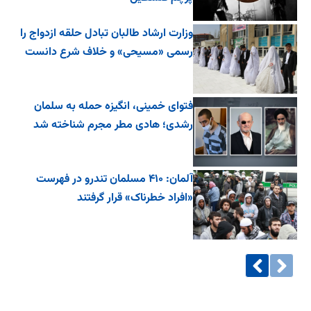
وزارت ارشاد طالبان تبادل حلقه ازدواج را
رسمی «مسیحی» و خلاف شرع دانست
فتوای خمینی، انگیزه حمله به سلمان
رشدی؛ هادی مطر مجرم شناخته شد
آلمان: ۴۱۰ مسلمان تندرو در فهرست
«افراد خطرناک» قرار گرفتند