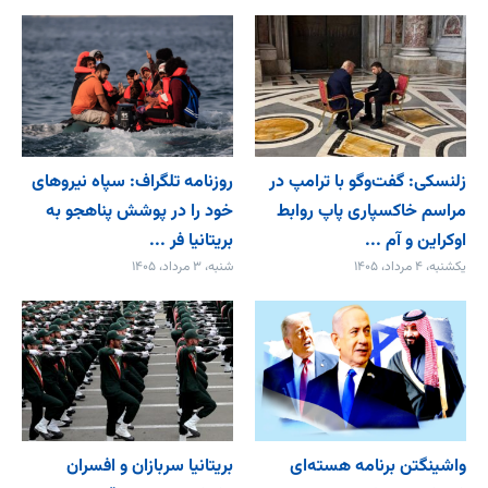
زلنسکی: گفت‌وگو با ترامپ در
روزنامه تلگراف: سپاه نیروهای
مراسم خاکسپاری پاپ روابط
خود را در پوشش پناهجو به
اوکراین و آم ...
بریتانیا فر ...
یکشنبه، ۴ مرداد، ۱۴۰۵
شنبه، ۳ مرداد، ۱۴۰۵
واشینگتن برنامه هسته‌ای
بریتانیا سربازان و افسران