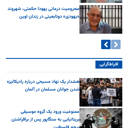
محرومیت درمانی یهودا حکمتی، شهروند
«یهودی» دوتابعیتی در زندان اوین
افراط‌گرایی
هشدار یک نهاد مسیحی درباره رادیکالیزه
شدن جوانان مسلمان در آلمان
ممنوعیت ورود یک گروه موسیقی
بریتانیایی به سنگاپور پس از برافراشتن
پرچم فلسطین