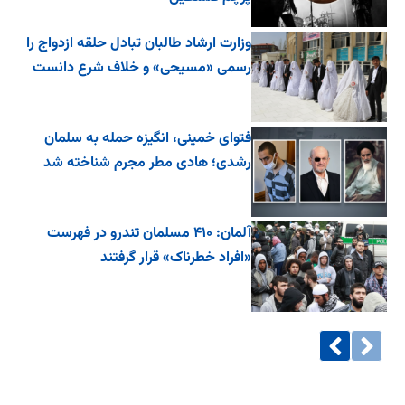
وزارت ارشاد طالبان تبادل حلقه ازدواج را
رسمی «مسیحی» و خلاف شرع دانست
فتوای خمینی، انگیزه حمله به سلمان
رشدی؛ هادی مطر مجرم شناخته شد
آلمان: ۴۱۰ مسلمان تندرو در فهرست
«افراد خطرناک» قرار گرفتند