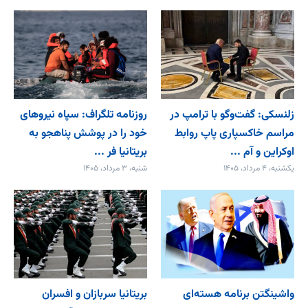
زلنسکی: گفت‌وگو با ترامپ در
روزنامه تلگراف: سپاه نیروهای
مراسم خاکسپاری پاپ روابط
خود را در پوشش پناهجو به
اوکراین و آم ...
بریتانیا فر ...
یکشنبه، ۴ مرداد، ۱۴۰۵
شنبه، ۳ مرداد، ۱۴۰۵
واشینگتن برنامه هسته‌ای
بریتانیا سربازان و افسران