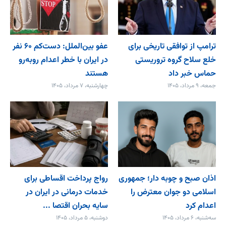
ترامپ از توافقی تاریخی برای
عفو بین‌الملل: دست‌کم ۶۰ نفر
خلع ‌سلاح گروه تروریستی
در ایران با خطر اعدام روبه‌رو
حماس خبر داد
هستند
جمعه، ۹ مرداد، ۱۴۰۵
چهارشنبه، ۷ مرداد، ۱۴۰۵
اذان صبح و چوبه دار؛ جمهوری
رواج پرداخت اقساطی برای
اسلامی دو جوان معترض را
خدمات درمانی در ایران در
اعدام کرد
سایه بحران اقتصا ...
سه‌شنبه، ۶ مرداد، ۱۴۰۵
دوشنبه، ۵ مرداد، ۱۴۰۵