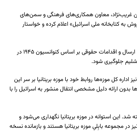
سین غریب‌نژاد، معاون همکاری‌های فرهنگی و سمن‌های
وش به کتابخانه ملی اسرائیل» اعلام کرده و خواستار
در این نامه اداره‌کل موزه‌ها با تاکید بر «حق مالکیت معنوی ایران بر منشور کوروش» درخواست کرده که نظر به «ممنوعیت ارسال و اقدامات حقوقی بر اساس کنوانسیون ۱۹۴۵ در
رشلیم جلوگیری شود.
تیک می‌شود. در سال ۲۰۱۰ در دولت محمود احمدی‌نژٰاد نیز اداره کل موزه‌ها روابط خود با موزه بریتانیا بر سر این
‌ها بدون ارائه دلیل مشخصی انتقال منشور به اسرائیل را با
د به فرمانِ کوروش هخامنشی نگاشته شد. این استوانه در موزه بریتانیا نگهداری می‌شود و
در مجموعه بابِلیِ موزه بریتانیا هستند و بازمانده نسخه