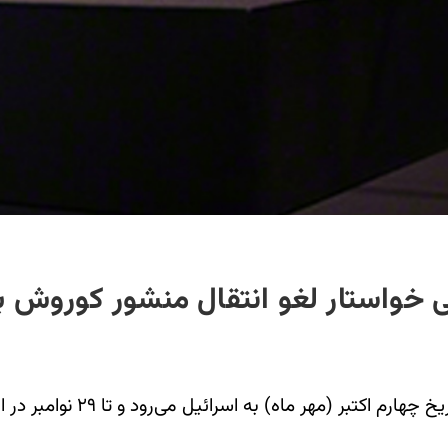
 خواستار لغو انتقال منشور کوروش ب
«محبت نیوز»- طبق اعلام موزه