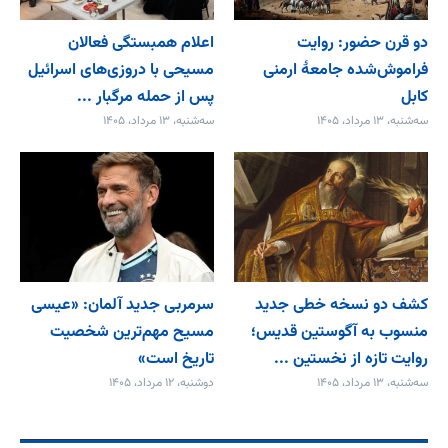
دو قرن حضور: روایت
اعلام همبستگی فعالان
فراموش‌شده جامعۀ ارمنی
مسیحی با دروزی‌های اسرائیل
کابل
پس از حمله مرگبار ...
سه‌شنبه، ۱۳ مرداد، ۱۴۰۵
سه‌شنبه، ۱۳ مرداد، ۱۴۰۵
کشف دو نسخه خطی جدید
سرمربی جدید آلمان: «عیسی
منسوب به آگوستین قدیس؛
مسیح مهم‌ترین شخصیت
روایت تازه از نخستین ...
تاریخ است»
سه‌شنبه، ۱۳ مرداد، ۱۴۰۵
دوشنبه، ۱۲ مرداد، ۱۴۰۵