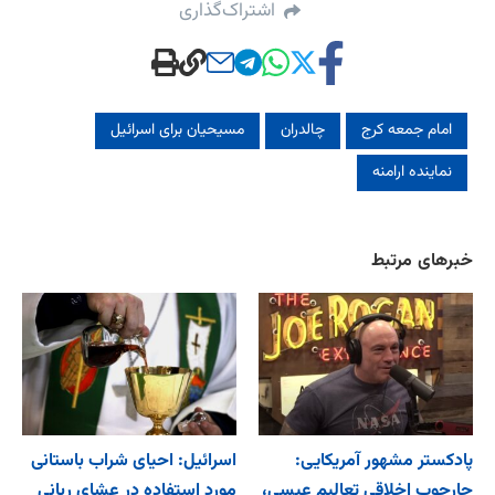
اشتراک‌گذاری
امام جمعه کرج
چالدران
مسیحیان برای اسرائیل
نماینده ارامنه
خبرهای مرتبط
پادکستر مشهور آمریکایی:
اسرائیل: احیای شراب باستانی
چارچوب اخلاقی تعالیم عیسی،
مورد استفاده در عشای ربانی