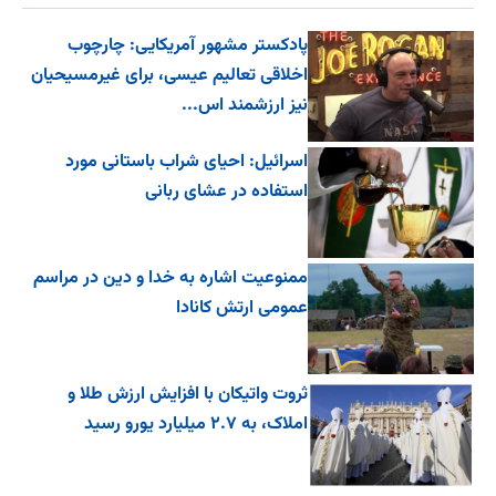
پادکستر مشهور آمریکایی: چارچوب
اخلاقی تعالیم عیسی، برای غیرمسیحیان
نیز ارزشمند اس...
اسرائیل: احیای شراب باستانی مورد
استفاده در عشای ربانی
ممنوعیت اشاره به خدا و دین در مراسم
عمومی ارتش کانادا
ثروت واتیکان با افزایش ارزش طلا و
املاک، به ۲.۷ میلیارد یورو رسید