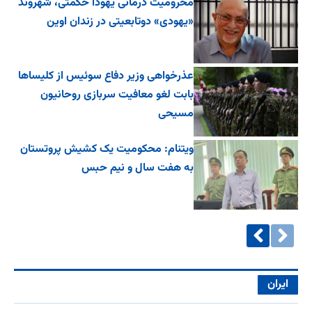
محرومیت درمانی یهودا حکمتی، شهروند
«یهودی» دوتابعیتی در زندان اوین
عذرخواهی وزیر دفاع سوئیس از کلیساها
بابت لغو معافیت سربازی روحانیون
مسیحی
ویتنام: محکومیت یک کشیش پروتستان
به هفت سال و نیم حبس
ایران