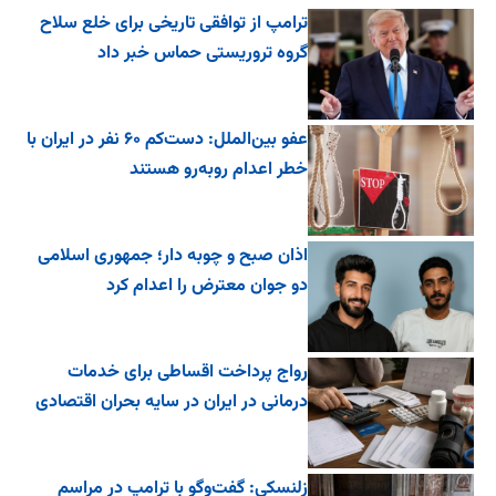
ترامپ از توافقی تاریخی برای خلع ‌سلاح
گروه تروریستی حماس خبر داد
عفو بین‌الملل: دست‌کم ۶۰ نفر در ایران با
خطر اعدام روبه‌رو هستند
اذان صبح و چوبه دار؛ جمهوری اسلامی
دو جوان معترض را اعدام کرد
رواج پرداخت اقساطی برای خدمات
درمانی در ایران در سایه بحران اقتصادی
زلنسکی: گفت‌وگو با ترامپ در مراسم