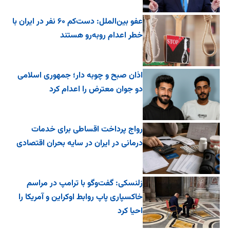
عفو بین‌الملل: دست‌کم ۶۰ نفر در ایران با
خطر اعدام روبه‌رو هستند
اذان صبح و چوبه دار؛ جمهوری اسلامی
دو جوان معترض را اعدام کرد
رواج پرداخت اقساطی برای خدمات
درمانی در ایران در سایه بحران اقتصادی
زلنسکی: گفت‌وگو با ترامپ در مراسم
خاکسپاری پاپ روابط اوکراین و آمریکا را
احیا کرد