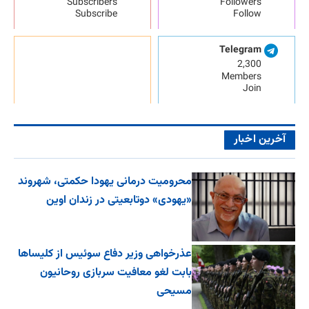
Subscribers
Followers
Subscribe
Follow
Telegram
2,300
Members
Join
آخرین اخبار
محرومیت درمانی یهودا حکمتی، شهروند
«یهودی» دوتابعیتی در زندان اوین
عذرخواهی وزیر دفاع سوئیس از کلیساها
بابت لغو معافیت سربازی روحانیون
مسیحی