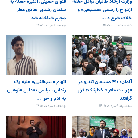
وزارت ارشاد طالبان تبادل حلقه
فتوای خمینی، انگیزه حمله به
ازدواج را رسمی «مسیحی» و
سلمان رشدی؛ هادی مطر
خلاف شرع د ...
مجرم شناخته شد
شنبه، ۱۰ مرداد، ۱۴۰۵
جمعه، ۹ مرداد، ۱۴۰۵
آلمان: ۴۱۰ مسلمان تندرو در
اتهام «سب‌النبی» علیه یک
فهرست «افراد خطرناک» قرار
زندانی سیاسی به‌دلیل «توهین
گرفتند
به آدم و حوا ...
سه‌شنبه، ۶ مرداد، ۱۴۰۵
جمعه، ۲ مرداد، ۱۴۰۵