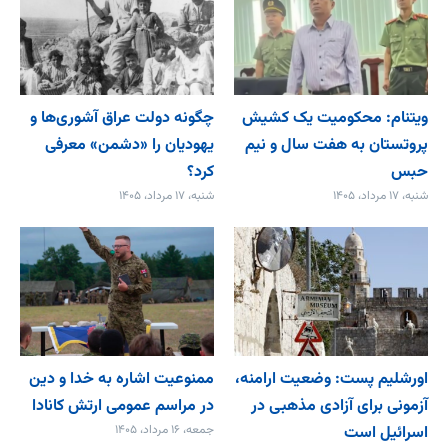
ویتنام: محکومیت یک کشیش
چگونه دولت عراق آشوری‌ها و
پروتستان به هفت سال و نیم
یهودیان را «دشمن» معرفی
حبس
کرد؟
شنبه، ۱۷ مرداد، ۱۴۰۵
شنبه، ۱۷ مرداد، ۱۴۰۵
اورشلیم پست: وضعیت ارامنه،
ممنوعیت اشاره به خدا و دین
آزمونی برای آزادی مذهبی در
در مراسم عمومی ارتش کانادا
اسرائیل است
جمعه، ۱۶ مرداد، ۱۴۰۵