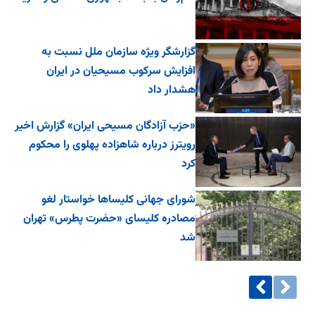
گزارشگر ویژه سازمان ملل نسبت به
افزایش سرکوب مسیحیان در ایران
هشدار داد
«حزب آزادگان مسیحی ایران» گزارش اخیر
رویترز درباره شاهزاده پهلوی را محکوم
کرد
شورای جهانی کلیساها خواستار لغو
مصادره کلیسای «حضرت پطرس» تهران
شد