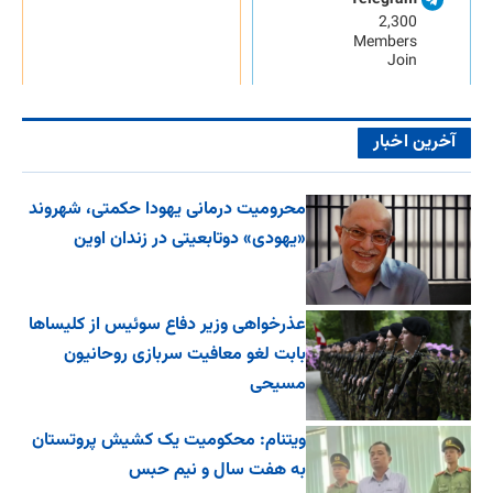
2,300
Members
Join
آخرین اخبار
محرومیت درمانی یهودا حکمتی، شهروند
«یهودی» دوتابعیتی در زندان اوین
عذرخواهی وزیر دفاع سوئیس از کلیساها
بابت لغو معافیت سربازی روحانیون
مسیحی
ویتنام: محکومیت یک کشیش پروتستان
به هفت سال و نیم حبس