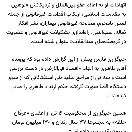
اتهامات او به اعلام عفو بين‌الملل و نزديکانش «توهين
به مقدسات اسلامی، ارتکاب اقدامات غيرقانونی از جمله
لمس نامحرم، معالجه غيرقانونی بيماران، نشر افکار
ضاله، سب‌النبی، راه‌اندازی تشکيلات غيرقانونی و عضويت
در گروهک‌های ضدانقلاب» عنوان شده است.
خبرگزاری فارس پيش از اين گزارش داده بود که پرونده
آقای طاهری به اتهام «افساد فی‌الارض در دست بررسی
است و سه تن از مراجع تقليد طی استفتائاتی که از سوی
دستگاه قضا صورت گرفته، حکم ارتداد طاهری را صادر
کرده‌اند».
همين خبرگزاری از محکوميت ۱۶ تن از اعضای «عرفان
حلقه» به مجموعا ۳۷ سال زندان و ۱۳۰ ميليون تومان
جريمه نقدی خبر داده است.