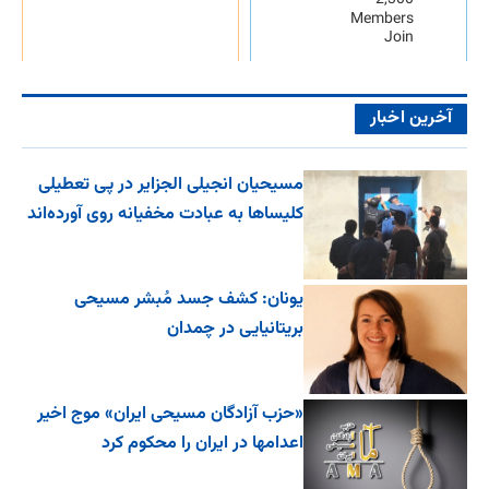
2,300
Members
Join
آخرین اخبار
مسیحیان انجیلی الجزایر در پی تعطیلی
کلیساها به عبادت مخفیانه روی آورده‌اند
یونان: کشف جسد مُبشر مسیحی
بریتانیایی در چمدان
«حزب آزادگان مسیحی ایران» موج اخیر
اعدامها در ایران را محکوم کرد