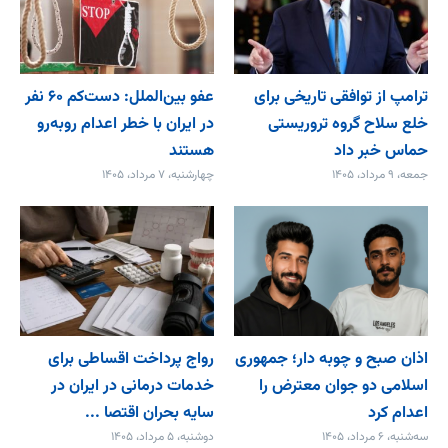
ترامپ از توافقی تاریخی برای
عفو بین‌الملل: دست‌کم ۶۰ نفر
خلع ‌سلاح گروه تروریستی
در ایران با خطر اعدام روبه‌رو
حماس خبر داد
هستند
جمعه، ۹ مرداد، ۱۴۰۵
چهارشنبه، ۷ مرداد، ۱۴۰۵
اذان صبح و چوبه دار؛ جمهوری
رواج پرداخت اقساطی برای
اسلامی دو جوان معترض را
خدمات درمانی در ایران در
اعدام کرد
سایه بحران اقتصا ...
سه‌شنبه، ۶ مرداد، ۱۴۰۵
دوشنبه، ۵ مرداد، ۱۴۰۵