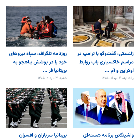
زلنسکی: گفت‌وگو با ترامپ در
روزنامه تلگراف: سپاه نیروهای
مراسم خاکسپاری پاپ روابط
خود را در پوشش پناهجو به
اوکراین و آم ...
بریتانیا فر ...
یکشنبه، ۴ مرداد، ۱۴۰۵
شنبه، ۳ مرداد، ۱۴۰۵
واشینگتن برنامه هسته‌ای
بریتانیا سربازان و افسران