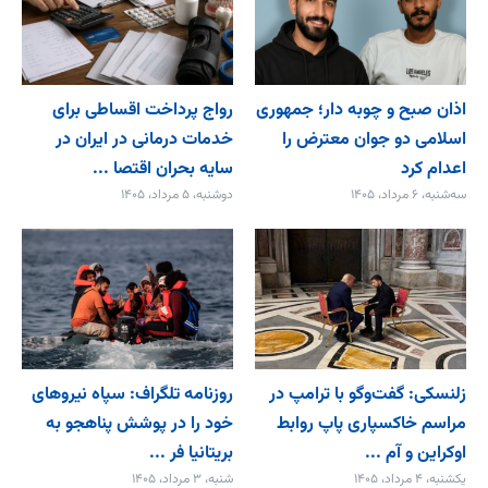
اذان صبح و چوبه دار؛ جمهوری
رواج پرداخت اقساطی برای
اسلامی دو جوان معترض را
خدمات درمانی در ایران در
اعدام کرد
سایه بحران اقتصا ...
سه‌شنبه، ۶ مرداد، ۱۴۰۵
دوشنبه، ۵ مرداد، ۱۴۰۵
زلنسکی: گفت‌وگو با ترامپ در
روزنامه تلگراف: سپاه نیروهای
مراسم خاکسپاری پاپ روابط
خود را در پوشش پناهجو به
اوکراین و آم ...
بریتانیا فر ...
یکشنبه، ۴ مرداد، ۱۴۰۵
شنبه، ۳ مرداد، ۱۴۰۵