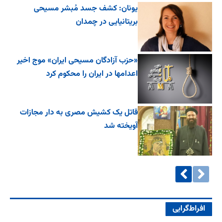
یونان: کشف جسد مُبشر مسیحی
بریتانیایی در چمدان
«حزب آزادگان مسیحی ایران» موج اخیر
اعدامها در ایران را محکوم کرد
قاتل یک کشیش مصری به دار مجازات
آویخته شد
افراط‌گرایی