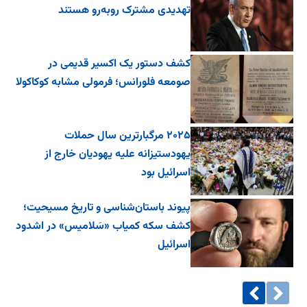
تهدیدی مشترک روبه‌رو هستند
کشف دستور یک اکسیر قدیمی در
صومعه فلورانس؛ فرمولی مشابه کوکاکولا
۲۰۲۵ مرگبارترین سال حملات
یهودستیزانه علیه یهودیان خارج از
اسرائیل بود
پیوند باستان‌شناسی و تاریخ مسیحیت؛
کشف سکه کمیاب «سَلامیس» در اشدود
اسرائیل