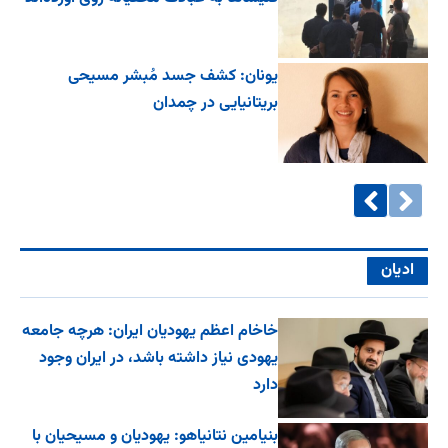
یونان: کشف جسد مُبشر مسیحی
بریتانیایی در چمدان
ادیان
خاخام اعظم یهودیان ایران: هرچه جامعه
یهودی نیاز داشته باشد، در ایران وجود
دارد
بنیامین نتانیاهو: یهودیان و مسیحیان با