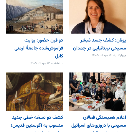
یونان: کشف جسد مُبشر
دو قرن حضور: روایت
مسیحی بریتانیایی در چمدان
فراموش‌شده جامعۀ ارمنی
چهارشنبه، ۱۴ مرداد، ۱۴۰۵
کابل
سه‌شنبه، ۱۳ مرداد، ۱۴۰۵
اعلام همبستگی فعالان
کشف دو نسخه خطی جدید
مسیحی با دروزی‌های اسرائیل
منسوب به آگوستین قدیس؛