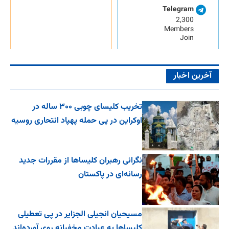
Telegram
2,300
Members
Join
آخرین اخبار
تخریب کلیسای چوبی ۳۰۰ ساله در
اوکراین در پی حمله پهپاد انتحاری روسیه
نگرانی رهبران کلیساها از مقررات جدید
رسانه‌ای در پاکستان
مسیحیان انجیلی الجزایر در پی تعطیلی
کلیساها به عبادت مخفیانه روی آورده‌اند