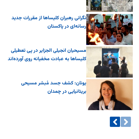
نگرانی رهبران کلیساها از مقررات جدید
رسانه‌ای در پاکستان
مسیحیان انجیلی الجزایر در پی تعطیلی
کلیساها به عبادت مخفیانه روی آورده‌اند
یونان: کشف جسد مُبشر مسیحی
بریتانیایی در چمدان