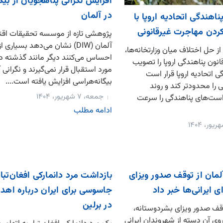
افزایش نگرانی پناهجویان از بیگ
در آلمان
ناهندگی اتحادیه اروپا با
دن مهاجرت غیرقانونی
پژوهشی تازه از موسسه تحقیقات اق
آلمان (DIW) نشان می‌دهد بسیاری
 حل اختلاف میان وزارتخانه‌ها،
احساس می‌کنند دیگر مانند گذشته در
ون پناهندگی اروپا را تصویب
مورد استقبال قرار نمی‌گیرند و نگرانی آ
ی اتحادیه اروپا قرار است
بیگانه‌هراسی افزایش یافته است....
 را محدودتر کند و روند
جمعه، ۷ شهریور، ۱۴۰۴
ست‌های پناهندگی را سرعت
ادامه مطلب
لمان از توقف صدور ویزای
بازداشت مرد دانمارکی افغان‌تبار
ی ایرانی‌ها خبر داد
جاسوسی برای ایران درباره اهد
در برلین
وقف صدور ویزای بشردوستانه،
روی آن دسته از شهروندان ایرانی