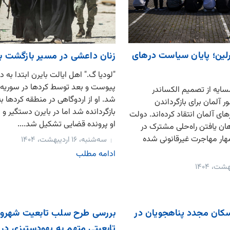
برلین؛ پایان سیاست درهای
زنان داعشی در مسیر بازگشت به 
"لودیا گ." اهل ایالت بایرن ابتدا به
پیوست و بعد توسط کردها در سوریه
یه از تصمیم الکساندر
شد. او از اردوگاهی در منطقه کردها به
 آلمان برای بازگرداندن
بازگردانده شد اما در بایرن دستگیر 
ای آلمان انتقاد کرده‌اند. دولت
او پرونده قضایی تشکیل شد....
ان یافتن راه‌حلی مشترک در
هار مهاجرت غیرقانونی شده
سه‌شنبه، ۱۶ اردیبهشت، ۱۴۰۴
ادامه مطلب
سکان مجدد پناهجویان در
بررسی طرح سلب تابعیت شهرون
تابعیتی متهم به یهودستیزی در 