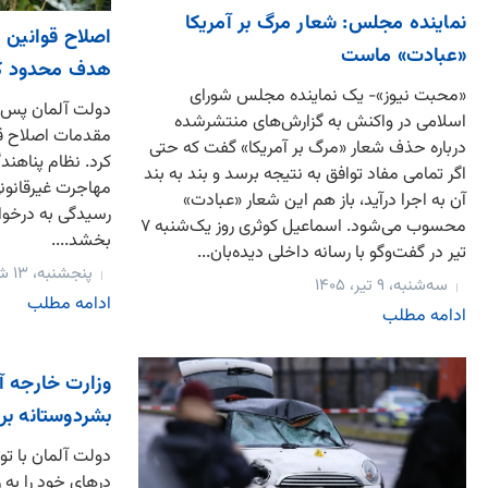
نماینده مجلس: شعار مرگ بر آمریکا
اصلاح قوانین پ
«عبادت» ماست
هدف محدود کر
«محبت نیوز»- یک نماینده مجلس شورای
دولت آلمان پس از
اسلامی در واکنش به گزارش‌های منتشرشده
مقدمات اصلاح قان
درباره حذف شعار «مرگ بر آمریکا» گفت که حتی
کرد. نظام پناهندگ
اگر تمامی مفاد توافق به نتیجه برسد و بند به بند
مهاجرت غیرقانونی
آن به اجرا درآید، باز هم این شعار «عبادت»
رسیدگی به درخوا
محسوب می‌شود. اسماعیل کوثری روز یک‌شنبه ۷
بخشد....
تیر در گفت‌وگو با رسانه داخلی دیده‌بان...
پنجشنبه، ۱۳ شهریور، ۱۴۰۴
سه‌شنبه، ۹ تیر، ۱۴۰۵
ادامه مطلب
ادامه مطلب
وزارت خارجه آ
بشردوستانه برا
دولت آلمان با ت
درهای خود را به 