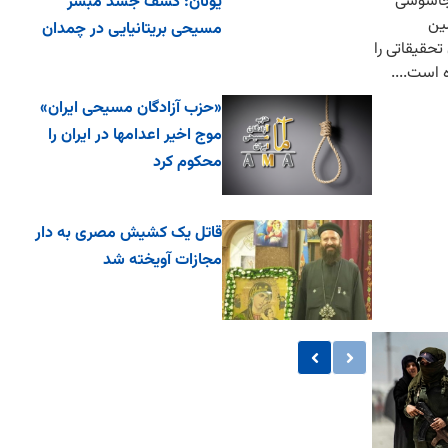
م جاسوسی
یونان: کشف جسد مُبشر
لین
مسیحی بریتانیایی در چمدان
حقیقاتی را
 است....
«حزب آزادگان مسیحی ایران»
موج اخیر اعدامها در ایران را
محکوم کرد
قاتل یک کشیش مصری به دار
مجازات آویخته شد