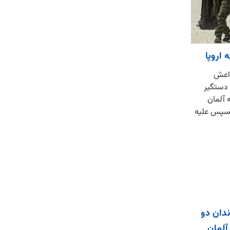
اروپا
 داعش
 دستگیر
 آلمان
و سپس علیه
دان دو
آلمان