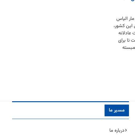
مار الیاس
 این کشور،
 عادلانه
 تا برای
مبسته
مسیر ما
درباره ما