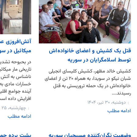
آتش‌افروزی عم
میکائیل در سو
قتل یک کشیش و اعضای خانواده‌اش
توسط اسلامگرایان در سوریه
در بحبوحه تشدید
تاریخی مار میکائ
کشیش خالد مظهر، کشیش کلیسای انجیلی
ناشناس به آتش ک
شبان نیکو در سویدا، به همراه ۲۰ تن از اعضای
خسارات مادی به با
خانواده‌اش در یک حمله تروریستی به قتل
آینده جوامع اقلی
رسیدند....
افزایش داده است.
دوشنبه، ۳۰ تیر، ۱۴۰۴
چهارشنبه، ۲۵ تیر، ۱۴۰۴
ادامه مطلب
ادامه مطلب
وضعیت نگران‌کننده مسیحیان سوریه
پشت پرده حمله