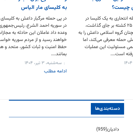
 چیست؟
به کلیسای مار الیاس
ه انتحاری به یک کلیسا در
در پی حمله مرگبار داعش به کلیسای 
پایخت سوریه که ۲۵ کشته بر جای گذاشت،
در سوریه احمد الشرع، رئیس‌جمهوری
ان گروه اسلامی داعش را به
وعده داد عاملان این حادثه به مجازات
ی حمله معرفی می‌کند، اما
خواهند رسید و از مردم سوریه خواست
می مسئولیت این عملیات
حفظ امنیت و ثبات کشور، متحد و ه
فته است....
بمانند....
سه‌شنبه، ۳ تیر، ۱۴۰۴
ادامه مطلب
دسته‌بندی‌ها
ادیان
(959)