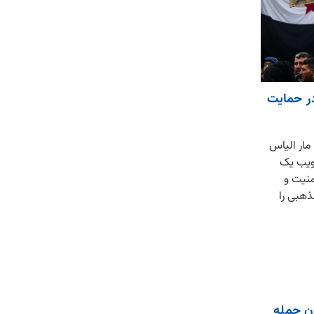
در حمایت
مار الیاس
صویب یک
منیت و
هبی را
ان حمله