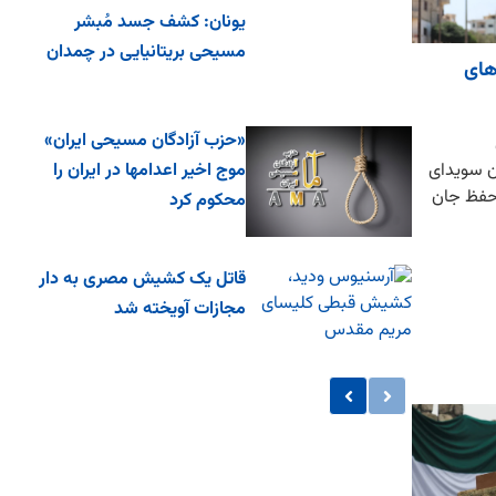
یونان: کشف جسد مُبشر
مسیحی بریتانیایی در چمدان
های
«حزب آزادگان مسیحی ایران»
موج اخیر اعدامها در ایران را
ان سویدای
حفظ جان
محکوم کرد
قاتل یک کشیش مصری به دار
مجازات آویخته شد