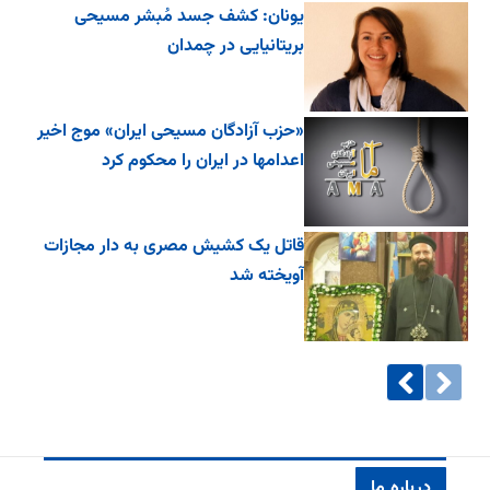
یونان: کشف جسد مُبشر مسیحی
بریتانیایی در چمدان
«حزب آزادگان مسیحی ایران» موج اخیر
اعدامها در ایران را محکوم کرد
قاتل یک کشیش مصری به دار مجازات
آویخته شد
درباره ما