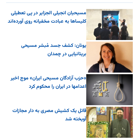
مسیحیان انجیلی الجزایر در پی تعطیلی
کلیساها به عبادت مخفیانه روی آورده‌اند
یونان: کشف جسد مُبشر مسیحی
بریتانیایی در چمدان
«حزب آزادگان مسیحی ایران» موج اخیر
اعدامها در ایران را محکوم کرد
قاتل یک کشیش مصری به دار مجازات
آویخته شد