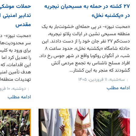
۲۷ کشته در حمله به مسیحیان نیجریه
حملات موشکی 
در «یکشنبه نخل»
تدابیر امنیتی 
مقدس
«محبت نیوز»- در پی حمله‌ای خشونت‌بار به یک
منطقه مسیحی نشین در ایالت پلاتو نیجریه،
«محبت نیوز»- دو
دست‌کم ۲۷ نفر جان خود را از دست دادند. این
سر محدودیت‌های
حادثه شامگاه «یکشنبه نخل»، حدود ساعت ۸
برای ورود به کل
شب، در آنگوان روکوبا واقع در شهر جوس رخ داد.
را تعدیل کرد اما 
افراد مسلح ناشناس به تجمع مردمی آتش
این اقدامات، که 
گشودند که منجر به این کشتار...
هدف تأمین امنیت
تهدیدات منطقه‌ای
سه‌شنبه، ۱۱ فروردین، ۱۴۰۵
ادامه مطلب
دوشنبه، ۱۰ فروردین، ۱۴۰۵
ادامه مطلب