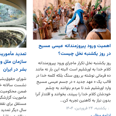
اهمیت ورود پیروزمندانه عیسی مسیح
در روز یکشنبه نخل چیست؟
تمدید مأموری
سازمان ملل 
روز یکشنبه نخل تکرار ماجرای ورود پیروزمندانه
بشر در ایران
کلام خدا به اورشلیم است البته این بار نه مانند
ده فرمانی نوشته بر روی سنگ بلکه کلمه خدا در
قالب یک « عهد جدید » در جسم عیسی مسیح
نشست سالانه خود
وارد اورشلیم شد تا مردم بتوانند به چشم
ضمن محکومیت نق
خودشان کلام خدا را ببینند، بخوانند و اقتدار آنرا
ماموریت گزارشگر
بدون نیاز به کاهنین تجربه کن...
مستقل برای نقض 
یکشنبه، ۲۴ فروردین، ۱۴۰۴
ادامه مطلب