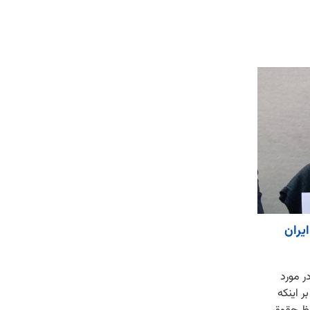
یران
ر مورد
ر اینکه