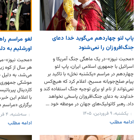
پاپ لئو چهاردهم می‌گوید خدا دعای
لغو مراسم راه
جنگ‌افروزان را نمی‌شنود
اورشلیم به دل
«محبت نیوز»-در یک ماهگی جنگ آمریکا و
«محبت نیوز»-مرا
اسرائیل با جمهوری اسلامی ایران، پاپ لئو
هر سال از کوه زیت
چهاردهم در مراسم «یکشنبه نخل» با تاکید بر
می‌شد، به دلیل ن
پیام صلح‌جویانه مسیح، اعلام کرد که هیچ‌کس
موشکی جمهوری اس
نمی‌تواند از نام او برای توجیه جنگ استفاده کند و
کاردینال پیرباتیس
خداوند به دعای جنگ‌افروزان پاسخی نخواهد
با اعلام این خبر
داد. رهبر کاتولیک‌های جهان در موعظه خود ...
برگزاری «مراسم دع
یکشنبه، ۹ فروردین، ۱۴۰۵
سه‌شنبه، ۴ فروردین، ۱۴۰۵
ادامه مطلب
ادامه مطلب