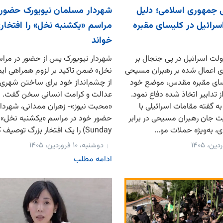
جمهوری اسلامی؛ دلیل
شهردار مسلمان نیویورک حضور 
اسرائیل در کلیسای مقبره
مراسم «یکشنبه نخل» را افتخار
خواند
لت اسرائیل در پی جنجال بر
شهردار نیویورک پس از حضور در مرا
 اعمال شده بر رهبران مسیحی
نخل» ضمن تاکید بر لزوم همراهی ایم
یسای مقبره مقدس، موضع خود
از چشم‌انداز خود برای ساختن شهری 
از تدابیر اتخاذ شده دفاع نمود.
عدالت و کرامت انسانی سخن گفت. ب
به گفته مقامات اسرائیلی با
«محبت نیوز»- زهران ممدانی، شهردار
 جان رهبران مسیحی در برابر
، به‌ویژه حملات مو...
Sunday) را یک افتخار بزرگ توصیف کرد. وی که...
دوشنبه، ۱۰ فروردین، ۱۴۰۵
ادامه مطلب