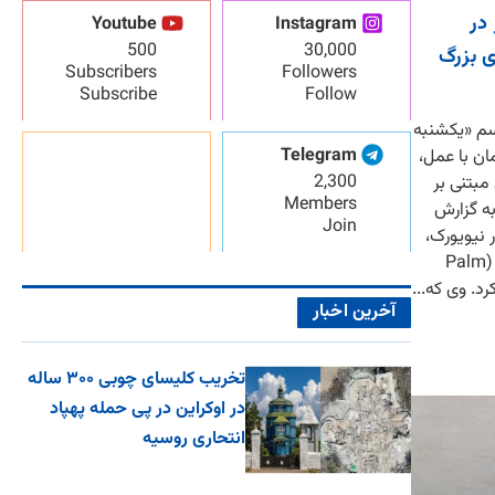
در
Youtube
Instagram
500
30,000
ی بزرگ
Subscribers
Followers
Subscribe
Follow
سم «یکشنبه
Telegram
ان با عمل،
2,300
مبتنی بر
Members
ه گزارش
Join
 نیویورک،
حضور خود در مراسم «یکشنبه نخل» (Palm
آخرین اخبار
تخریب کلیسای چوبی ۳۰۰ ساله
در اوکراین در پی حمله پهپاد
انتحاری روسیه