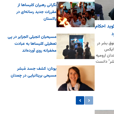
نگرانی رهبران کلیساها از
مقررات جدید رسانه‌ای در
پاکستان
وید احکام
د
مسیحیان انجیلی الجزایر در پی
قوق بشر در
تعطیلی کلیساها به عبادت
 ایکس
مخفیانه روی آورده‌اند
دان ارومیه
شر" دانست
یونان: کشف جسد مُبشر
مسیحی بریتانیایی در چمدان