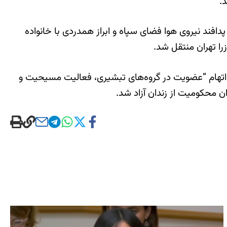
وکراینی توسط پدافند نیروی هوا فضای سپاه و ابراز همدردی با خانواده
را تهران منتقل شد.
یاست قاضی احمدزاده حاضر و به اتهام “عضویت در گروه‌های تبشیری، فعالیت مسیحیت و