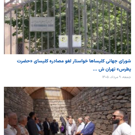
شورای جهانی کلیساها خواستار لغو مصادره کلیسای «حضرت
پطرس» تهران ش ...
جمعه، ۹ مرداد، ۱۴۰۵