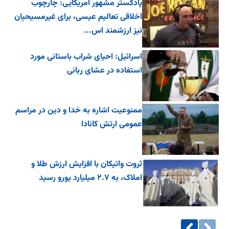
پادکستر مشهور آمریکایی: چارچوب
اخلاقی تعالیم عیسی، برای غیرمسیحیان
نیز ارزشمند اس...
اسرائیل: احیای شراب باستانی مورد
استفاده در عشای ربانی
ممنوعیت اشاره به خدا و دین در مراسم
عمومی ارتش کانادا
ثروت واتیکان با افزایش ارزش طلا و
املاک، به ۲.۷ میلیارد یورو رسید