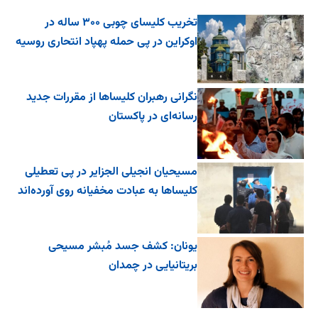
تخریب کلیسای چوبی ۳۰۰ ساله در
اوکراین در پی حمله پهپاد انتحاری روسیه
نگرانی رهبران کلیساها از مقررات جدید
رسانه‌ای در پاکستان
مسیحیان انجیلی الجزایر در پی تعطیلی
کلیساها به عبادت مخفیانه روی آورده‌اند
یونان: کشف جسد مُبشر مسیحی
بریتانیایی در چمدان