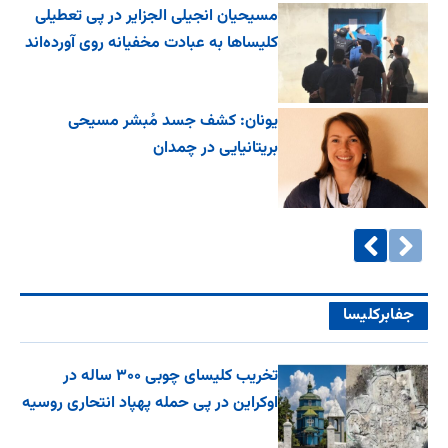
مسیحیان انجیلی الجزایر در پی تعطیلی
کلیساها به عبادت مخفیانه روی آورده‌اند
یونان: کشف جسد مُبشر مسیحی
بریتانیایی در چمدان
جفا‌بر‌کلیسا
تخریب کلیسای چوبی ۳۰۰ ساله در
اوکراین در پی حمله پهپاد انتحاری روسیه