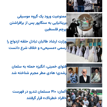
ممنوعیت ورود یک گروه موسیقی
بریتانیایی به سنگاپور پس از برافراشتن
پرچم فلسطین
وزارت ارشاد طالبان تبادل حلقه ازدواج را
رسمی «مسیحی» و خلاف شرع دانست
فتوای خمینی، انگیزه حمله به سلمان
رشدی؛ هادی مطر مجرم شناخته شد
آلمان: ۴۱۰ مسلمان تندرو در فهرست
«افراد خطرناک» قرار گرفتند