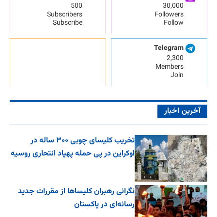
500
30,000
Subscribers
Followers
Subscribe
Follow
Telegram
2,300
Members
Join
آخرین اخبار
تخریب کلیسای چوبی ۳۰۰ ساله در
اوکراین در پی حمله پهپاد انتحاری روسیه
نگرانی رهبران کلیساها از مقررات جدید
رسانه‌ای در پاکستان