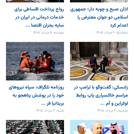
اذان صبح و چوبه دار؛ جمهوری
رواج پرداخت اقساطی برای
اسلامی دو جوان معترض را
خدمات درمانی در ایران در
اعدام کرد
سایه بحران اقتصا ...
سه‌شنبه، ۶ مرداد، ۱۴۰۵
دوشنبه، ۵ مرداد، ۱۴۰۵
زلنسکی: گفت‌وگو با ترامپ در
روزنامه تلگراف: سپاه نیروهای
مراسم خاکسپاری پاپ روابط
خود را در پوشش پناهجو به
اوکراین و آم ...
بریتانیا فر ...
یکشنبه، ۴ مرداد، ۱۴۰۵
شنبه، ۳ مرداد، ۱۴۰۵