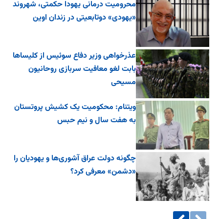
محرومیت درمانی یهودا حکمتی، شهروند
«یهودی» دوتابعیتی در زندان اوین
عذرخواهی وزیر دفاع سوئیس از کلیساها
بابت لغو معافیت سربازی روحانیون
مسیحی
ویتنام: محکومیت یک کشیش پروتستان
به هفت سال و نیم حبس
چگونه دولت عراق آشوری‌ها و یهودیان را
«دشمن» معرفی کرد؟