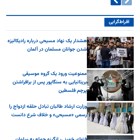
افراط‌گرایی
هشدار یک نهاد مسیحی درباره رادیکالیزه
شدن جوانان مسلمان در آلمان
ممنوعیت ورود یک گروه موسیقی
بریتانیایی به سنگاپور پس از برافراشتن
پرچم فلسطین
وزارت ارشاد طالبان تبادل حلقه ازدواج را
رسمی «مسیحی» و خلاف شرع دانست
فتوای خمینی، انگیزه حمله به سلمان