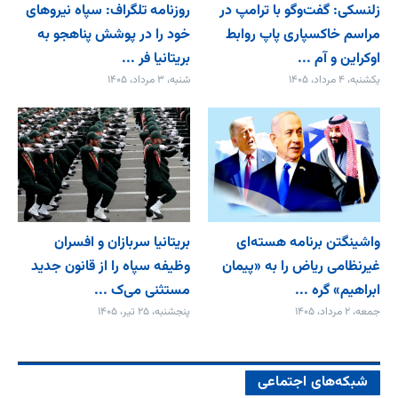
زلنسکی: گفت‌وگو با ترامپ در
روزنامه تلگراف: سپاه نیروهای
مراسم خاکسپاری پاپ روابط
خود را در پوشش پناهجو به
اوکراین و آم ...
بریتانیا فر ...
یکشنبه، ۴ مرداد، ۱۴۰۵
شنبه، ۳ مرداد، ۱۴۰۵
واشینگتن برنامه هسته‌ای
بریتانیا سربازان و افسران
غیرنظامی ریاض را به «پیمان‌
وظیفه سپاه را از قانون جدید
ابراهیم» گره ...
مستثنی می‌ک ...
جمعه، ۲ مرداد، ۱۴۰۵
پنجشنبه، ۲۵ تیر، ۱۴۰۵
شبکه‌های اجتماعی