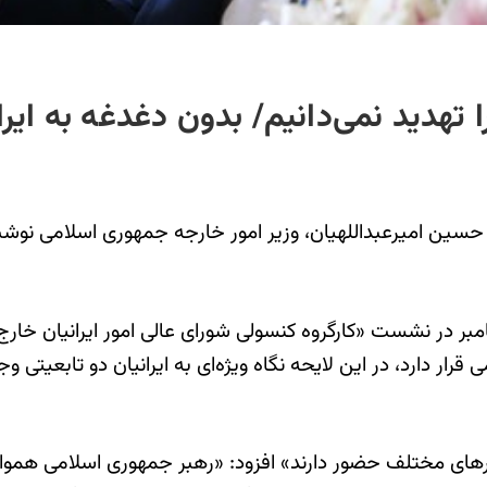
را تهدید نمی‌دانیم/ بدون دغدغه به ایر
ز حسین امیرعبداللهیان، وزیر امور خارجه جمهوری اسلامی نوشت
 گزارش امیرعبداللهیان سه‌شنبه ۲۱ شهریور/۱۲ سپتامبر در نشست «کارگروه کنسولی شورای ع
دارد، در این لایحه نگاه ویژه‌ای به ایرانیان دو تابعیتی وجو
ینکه «۵.۲ میلیون ایرانی در کشورهای مختلف حضور دارند» افزود: «رهبر جمهوری 