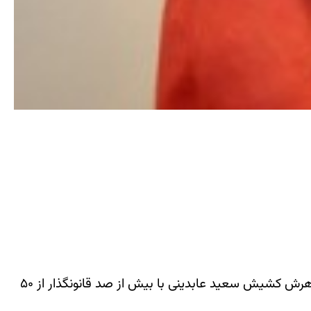
به گزارش «محبت نیوز» نغمه عابدینی، همسر کشیش آمریکایی-ایرانی که در ایران به زندان افتاده، در تلاش برای آزادی شوهرش کشیش سعید عابدینی با بیش از صد قانونگذار از ۵۰