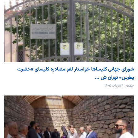
شورای جهانی کلیساها خواستار لغو مصادره کلیسای «حضرت
پطرس» تهران ش ...
جمعه، ۹ مرداد، ۱۴۰۵