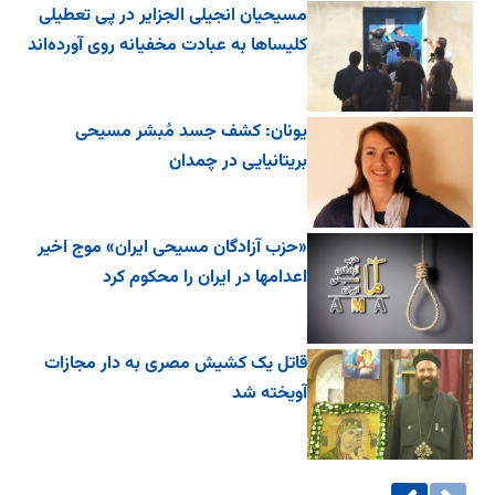
مسیحیان انجیلی الجزایر در پی تعطیلی
کلیساها به عبادت مخفیانه روی آورده‌اند
یونان: کشف جسد مُبشر مسیحی
بریتانیایی در چمدان
«حزب آزادگان مسیحی ایران» موج اخیر
اعدامها در ایران را محکوم کرد
قاتل یک کشیش مصری به دار مجازات
آویخته شد