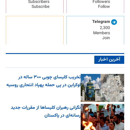
Subscribers
Followers
Subscribe
Follow
Telegram
2,300
Members
Join
آخرین اخبار
تخریب کلیسای چوبی ۳۰۰ ساله در
اوکراین در پی حمله پهپاد انتحاری روسیه
نگرانی رهبران کلیساها از مقررات جدید
رسانه‌ای در پاکستان