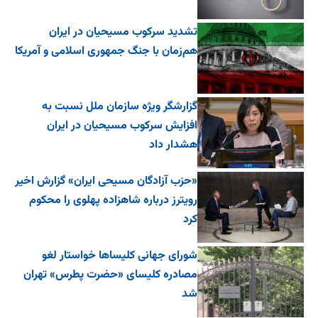
تشدید سرکوب مسیحیان در ایران
هم‌زمان با جنگ جمهوری اسلامی و آمریکا
گزارشگر ویژه سازمان ملل نسبت به
افزایش سرکوب مسیحیان در ایران
هشدار داد
«حزب آزادگان مسیحی ایران» گزارش اخیر
رویترز درباره شاهزاده پهلوی را محکوم
کرد
شورای جهانی کلیساها خواستار لغو
مصادره کلیسای «حضرت پطرس» تهران
شد