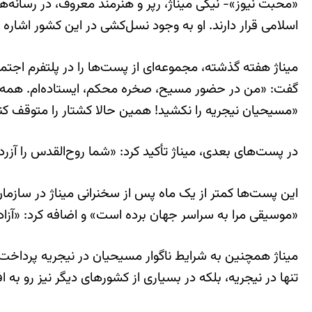
«محبت نیوز»- نیکی میناژ، رپر و هنرمند معروف، در رسان
اسلامی قرار دارند. او به وجود نسل‌کشی در این کشور اشار
میناژ هفته گذشته، مجموعه‌ای از پست‌ها را در پلتفرم اجت
گفت: «من در حضور مسیح، صخره محکم، ایستاده‌ام. همه زمی
«مسیحیان نیجریه را نکشید! همین حالا کشتار را متوقف کن
در پست‌های بعدی، میناژ تأکید کرد: «شما روح‌القدس را آزرده
«موسیقی مرا به سراسر جهان برده است» و اضافه کرد: «آزاد
میناژ همچنین به شرایط ناگوار مسیحیان در نیجریه پرداخت 
تنها در نیجریه، بلکه در بسیاری از کشورهای دیگر نیز رو به ا