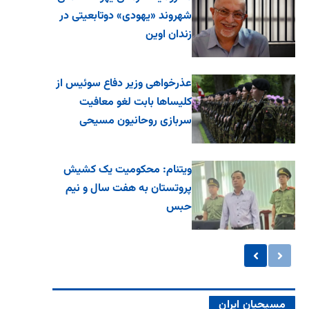
شهروند «یهودی» دوتابعیتی در
زندان اوین
عذرخواهی وزیر دفاع سوئیس از
کلیساها بابت لغو معافیت
سربازی روحانیون مسیحی
ویتنام: محکومیت یک کشیش
پروتستان به هفت سال و نیم
حبس
مسیحیان ایران