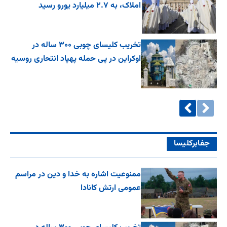
املاک، به ۲.۷ میلیارد یورو رسید
تخریب کلیسای چوبی ۳۰۰ ساله در
اوکراین در پی حمله پهپاد انتحاری روسیه
جفا‌بر‌کلیسا
ممنوعیت اشاره به خدا و دین در مراسم
عمومی ارتش کانادا