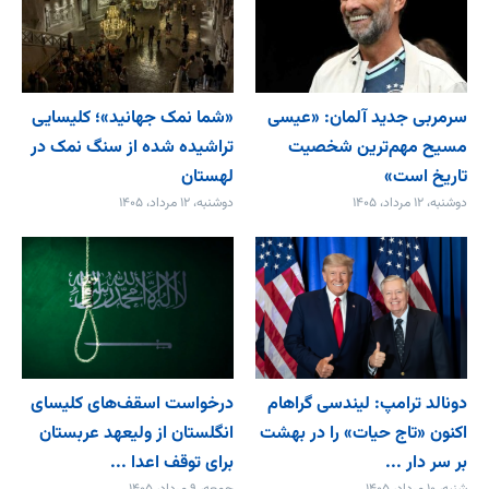
سرمربی جدید آلمان: «عیسی
«شما نمک جهانید»؛ کلیسایی
مسیح مهم‌ترین شخصیت
تراشیده شده از سنگ نمک در
تاریخ است»
لهستان
دوشنبه، ۱۲ مرداد، ۱۴۰۵
دوشنبه، ۱۲ مرداد، ۱۴۰۵
دونالد ترامپ: لیندسی گراهام
درخواست اسقف‌های کلیسای
اکنون «تاج حیات» را در بهشت
انگلستان از ولیعهد عربستان
بر سر دار ...
برای توقف اعدا ...
شنبه، ۱۰ مرداد، ۱۴۰۵
جمعه، ۹ مرداد، ۱۴۰۵