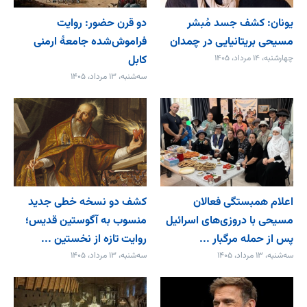
یونان: کشف جسد مُبشر
دو قرن حضور: روایت
مسیحی بریتانیایی در چمدان
فراموش‌شده جامعۀ ارمنی
چهارشنبه، ۱۴ مرداد، ۱۴۰۵
کابل
سه‌شنبه، ۱۳ مرداد، ۱۴۰۵
اعلام همبستگی فعالان
کشف دو نسخه خطی جدید
مسیحی با دروزی‌های اسرائیل
منسوب به آگوستین قدیس؛
پس از حمله مرگبار ...
روایت تازه از نخستین ...
سه‌شنبه، ۱۳ مرداد، ۱۴۰۵
سه‌شنبه، ۱۳ مرداد، ۱۴۰۵