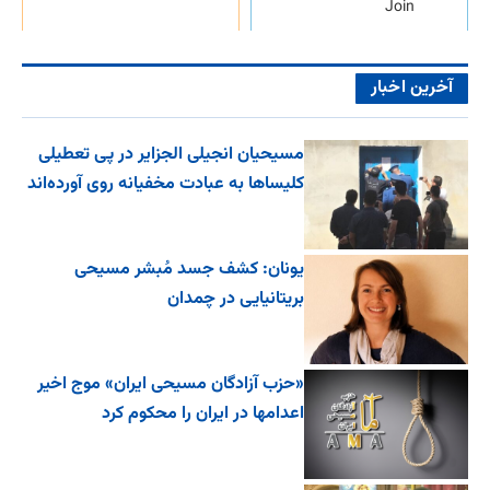
Join
آخرین اخبار
مسیحیان انجیلی الجزایر در پی تعطیلی
کلیساها به عبادت مخفیانه روی آورده‌اند
یونان: کشف جسد مُبشر مسیحی
بریتانیایی در چمدان
«حزب آزادگان مسیحی ایران» موج اخیر
اعدامها در ایران را محکوم کرد