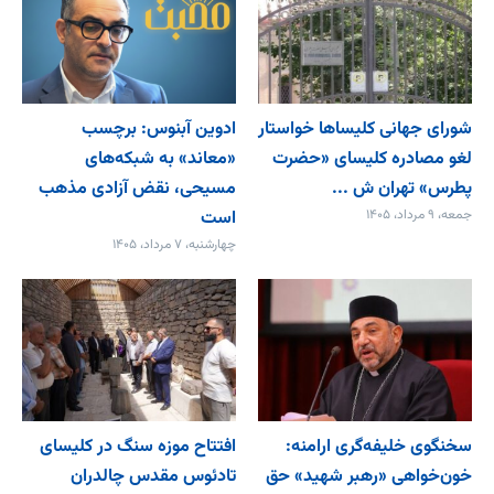
شورای جهانی کلیساها خواستار
ادوین آبنوس: برچسب
لغو مصادره کلیسای «حضرت
«معاند» به شبکه‌های
پطرس» تهران ش ...
مسیحی، نقض آزادی مذهب
جمعه، ۹ مرداد، ۱۴۰۵
است
چهارشنبه، ۷ مرداد، ۱۴۰۵
سخنگوی خلیفه‌گری ارامنه:
افتتاح موزه سنگ در کلیسای
خون‌خواهی «رهبر شهید» حق
تادئوس مقدس چالدران