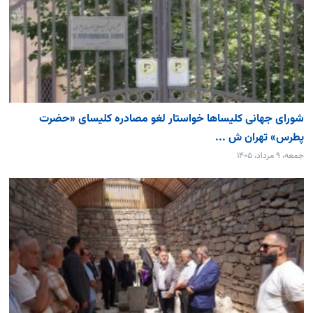
شورای جهانی کلیساها خواستار لغو مصادره کلیسای «حضرت
پطرس» تهران ش ...
جمعه، ۹ مرداد، ۱۴۰۵