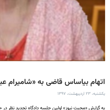
اتهام بی‎اساس قاضی به «شامیرام عیسوی» شهروند مسیحی در دادگاه تجدید نظر
یکشنبه، ۲۳ اردیبهشت، ۱۳۹۷