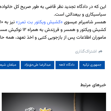
این که در دادگاه تجدید نظر قاضی به طور صریح کل خانواده
سیاسی‎کاری و بی‎عدالتی است.
همسر شامیرام عیسوی
«کشیش ویکتور بت تمرز»
نیز به ۱۰ سال زندان محکوم شده است. فرزند آنان «رامئیل بت تمرز» نیز اکنون با قرار وثیقه آزاد است.
ماموران اطلاعات پس از بازجویی کتبی و اخذ تعهد، همه حاض
اشتراک‌گذاری
جمهوری ترکیه
دادگاه لاهه
عبدالرضا علی‌حق‌نژاد
مبلغان شیع
خبرهای مرتبط