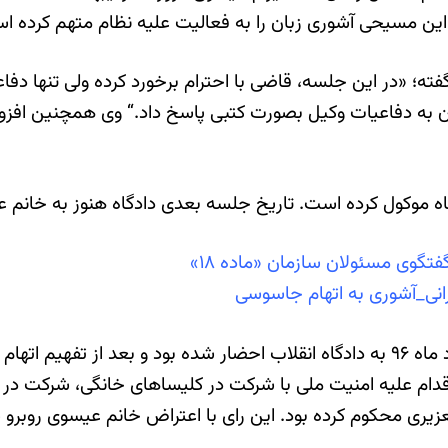
این مسیحی آشوری‌ زبان را به فعالیت علیه نظام متهم کرده ا
 خانم عیسوی در گفتگو با سخنگوی سازمان «ماده۱۸» گفته؛ «در اين جلسه، قاضی با احترام ب
ن به دفاعيات وكيل بصورت كتبی پاسخ داد.“ وی همچنین افزو
ه موکول کرده است. تاریخ جلسه بعدی دادگاه هنوز به خانم ع
ی_آشوری به اتهام جاسوسی
موقت آزاد شد.
حی ۱۶ دی‎ ماه ۹۶ (۶ ژانویه ۲۰۱۸) به اتهام اقدام علیه امنیت ملی با شرکت در کل