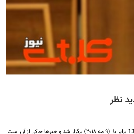
به گزارش «محبت نیوز» اولین جلسه دادگاه تجدید نظر در حکم ۵ سال زندان «شامیرام عیسوی» روز ۱۹ اردیبهشت ماه 1397 برابر با (۹ مه ۲۰۱۸) برگزار شد و خبرها حاکی از آن است