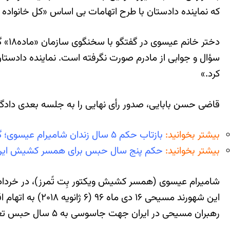
که نماینده دادستان با طرح اتهامات بی اساس «کل خانواده 
دختر
سؤال و جوابی از مادرم صورت نگرفته است. نماينده دادستا
كرد.»
قاضی حسن بابایی، صدور رأی نهایی را به جلسه بعدی دادگا
بیشتر بخوانید:
بازتاب حکم ۵ سال زندان شامیرام عیسوی؛ گفتگوی مسئولان سازمان «ماده ۱۸»
بیشتر بخوانید:
حکم پنج سال حبس برای همسر کشیش ایران
شامیرام عیسوی (همسر کشیش ویکتور بِت تًمرز)، در خرداد ماه ۹۶ به دادگاه انقلاب احضار شده بود و بعد از تفهیم اتهام با قرار وثیقه ۱۰۰ میلیون تومانی به صورت 
این شهورند مسی
رهبران مسیحی در ایران جهت جاسوسی به ۵ سال حبس تعزیری محکوم کرده بود. این رای با اعتراض خانم عیسوی روبرو شد.