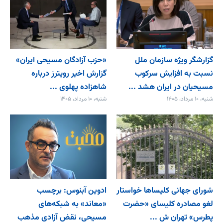
گزارشگر ویژه سازمان ملل
«حزب آزادگان مسیحی ایران»
نسبت به افزایش سرکوب
گزارش اخیر رویترز درباره
مسیحیان در ایران هشد ...
شاهزاده پهلوی ...
شنبه، ۱۰ مرداد، ۱۴۰۵
شنبه، ۱۰ مرداد، ۱۴۰۵
شورای جهانی کلیساها خواستار
ادوین آبنوس: برچسب
لغو مصادره کلیسای «حضرت
«معاند» به شبکه‌های
پطرس» تهران ش ...
مسیحی، نقض آزادی مذهب