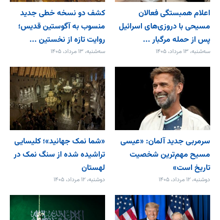
اعلام همبستگی فعالان
کشف دو نسخه خطی جدید
مسیحی با دروزی‌های اسرائیل
منسوب به آگوستین قدیس؛
پس از حمله مرگبار ...
روایت تازه از نخستین ...
سه‌شنبه، ۱۳ مرداد، ۱۴۰۵
سه‌شنبه، ۱۳ مرداد، ۱۴۰۵
سرمربی جدید آلمان: «عیسی
«شما نمک جهانید»؛ کلیسایی
مسیح مهم‌ترین شخصیت
تراشیده شده از سنگ نمک در
تاریخ است»
لهستان
دوشنبه، ۱۲ مرداد، ۱۴۰۵
دوشنبه، ۱۲ مرداد، ۱۴۰۵