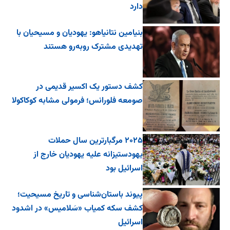
دارد
بنیامین نتانیاهو: یهودیان و مسیحیان با
تهدیدی مشترک روبه‌رو هستند
کشف دستور یک اکسیر قدیمی در
صومعه فلورانس؛ فرمولی مشابه کوکاکولا
۲۰۲۵ مرگبارترین سال حملات
یهودستیزانه علیه یهودیان خارج از
اسرائیل بود
پیوند باستان‌شناسی و تاریخ مسیحیت؛
کشف سکه کمیاب «سَلامیس» در اشدود
اسرائیل