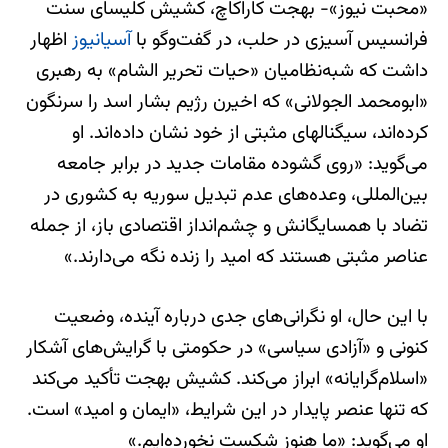
«محبت نیوز»- بهجت کاراکاچ، کشیش کلیسای سنت
فرانسیس آسیزی در حلب، در گفت‌وگو با
آسیانیوز
اظهار
داشت که شبه‌نظامیان «حیات تحریر الشام» به رهبری
«ابومحمد الجولانی» که اخیرن رژیم بشار اسد را سرنگون
کرده‌اند، سیگنالهای مثبتی از خود نشان داده‌اند. او
می‌گوید: «روی گشوده مقامات جدید در برابر جامعه
بین‌المللی، وعده‌های عدم تبدیل سوریه به کشوری در
تضاد با همسایگانش و چشم‌انداز اقتصادی باز، از جمله
عناصر مثبتی هستند که امید را زنده نگه می‌دارند.»
با این حال، او نگرانی‌های جدی درباره آینده، وضعیت
کنونی و «آزادی سیاسی» در حکومتی با گرایش‌های آشکار
«اسلام‌گرایانه» ابراز می‌کند. کشیش بهجت تأکید می‌کند
که تنها عنصر پایدار در این شرایط، «ایمان و امید» است.
او می‌گوید: «ما هنوز شکست نخورده‌ایم.»