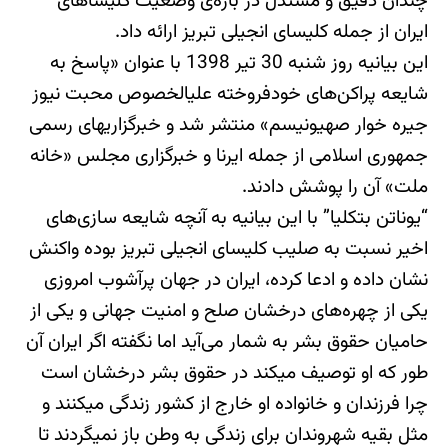
چندان دقیق و مستدل در باره‌‏ی وضعیت کلیساهای
ایران از جمله کلیسای انجیلی تبریز ارائه داد.
این بیانیه روز شنبه 30 تیر 1398 با عنوان «پاسخ به
شایعه پراکن‌های خودفروخته علی‎الخصوص محبت نیوز
جیره خوار صهیونیسم» منتشر شد و خبرگزاری‎های رسمی
جمهوری اسلامی از جمله ایرنا و خبرگزاری مجلس «خانه
ملت» آن را پوشش دادند.
“یوناتن بت‎کلیا” با این بیانیه به آنچه شایعه سازی‌های
اخیر نسبت به صلیب کلیسای انجیلی تبریز بوده واکنش
نشان داده و ادعا کرده، ایران در جهان پرآشوب امروزی
یکی از چهره‌های درخشان صلح و امنیت جهانی و یکی از
حامیان حقوق بشر به شمار می‌آید اما نگفته اگر ایران آن
طور که او توصیف می‎کند در حقوق بشر درخشان است
چرا فرزندان و خانواده او خارج از کشور زندگی می‎کنند و
مثل بقیه شهروندان برای زندگی به وطن باز نمی‎گردند تا