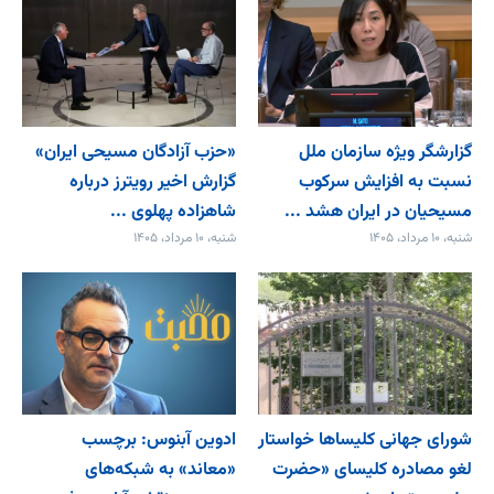
گزارشگر ویژه سازمان ملل
«حزب آزادگان مسیحی ایران»
نسبت به افزایش سرکوب
گزارش اخیر رویترز درباره
مسیحیان در ایران هشد ...
شاهزاده پهلوی ...
شنبه، ۱۰ مرداد، ۱۴۰۵
شنبه، ۱۰ مرداد، ۱۴۰۵
شورای جهانی کلیساها خواستار
ادوین آبنوس: برچسب
لغو مصادره کلیسای «حضرت
«معاند» به شبکه‌های