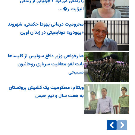
را زندگی می‌کرد”؛ جزئیاتی از زندگی
الیزابت ر�...
محرومیت درمانی یهودا حکمتی، شهروند
«یهودی» دوتابعیتی در زندان اوین
عذرخواهی وزیر دفاع سوئیس از کلیساها
بابت لغو معافیت سربازی روحانیون
مسیحی
ویتنام: محکومیت یک کشیش پروتستان
به هفت سال و نیم حبس