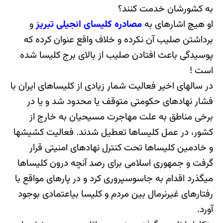
به کشورشان خدمت کنند؟
او هیچ اشاره‎ای به
مصادره کلیسای انجیلی تبریز
و
برداشتن صلیب آن نکرده و خلاف واقع عنوان کرده که
پوسیدگی باعث افتادن صلیب از بالای برج کلیسا شده
است !
در سال‎های اخیر فعالیت شمار زیادی از کلیساهای ایران با
فشار نهادهای حکومتی متوقف یا محدود شد و یا در
برخی مناطق به علت مهاجرت مسیحیان به خارج از
کشور، در عمل کلیساها تعطیل شدند. فعالیت کشیش‎ها
و خادمین کلیساها تحت کنترل نهادهای امنیتی قرار
گرفت و جمهوری اسلامی برای رصد آنچه درون کلیساها
می‎گذرد اقدام به جاسوس‎پروری کرد و در پاره‎ای مواقع با
رفتارهای غیرنرمال بین مردم و کلیسا بی‎اعتمادی بوجود
آورد.