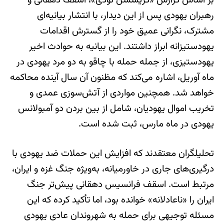
بر اساس گزارش «کریسشن تودی»، اسقف دهقانی و
رهبران یهودی پس از این دیدار، با انتشار بیانیه‌ای
مشترک، نگرانی عمیق خود را از گسترش اقدامات
یهودستیزانه ابراز داشتند. این بیانیه به حوادث اخیر
یهودستیزی، از جمله حمله با چاقو به دو مرد یهودی در
ماه آوریل، اشاره می‌کند که مظنون آن سال آینده محاکمه
خواهد شد. همچنین مواردی از آتش‌سوزی عمدی و
تخریب اموال یهودیان، شامل از بین بردن دو آمبولانس
یهودی در ماه مارس، ثبت شده است.
تحلیلگران معتقدند که افزایش این حملات ضد یهودی با
درگیری‌های جاری در خاورمیانه، به‌ویژه جنگ غزه و ایران،
مرتبط است. اسقف فرانسیس دهقانی پیش‌تر جنگ
ایران را «ناعادلانه» خوانده بود، اما تأکید کرده که این
مسئله توجیهی برای حمله به شهروندان عادی یهودی