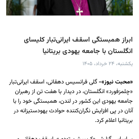
ابراز همبستگی اسقف ایرانی‌تبار کلیسای
انگلستان با جامعه یهودی بریتانیا
یکشنبه، ۲۴ خرداد، ۱۴۰۵
«محبت نیوز»-
گلی فرانسیس دهقانی، اسقف ایرانی‌تبار
«چلمزفورد» انگلستان، در دیدار با هفت تن از رهبران
جامعه یهودی این کشور در لندن، همبستگی خود را با
آنان در پی افزایش نگران‌کننده حوادث یهودستیزانه در
بریتانیا اعلام کرد.