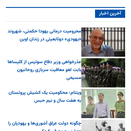
آخرین اخبار
محرومیت درمانی یهودا حکمتی، شهروند
«یهودی» دوتابعیتی در زندان اوین
عذرخواهی وزیر دفاع سوئیس از کلیساها
بابت لغو معافیت سربازی روحانیون
مسیحی
ویتنام: محکومیت یک کشیش پروتستان
به هفت سال و نیم حبس
چگونه دولت عراق آشوری‌ها و یهودیان را