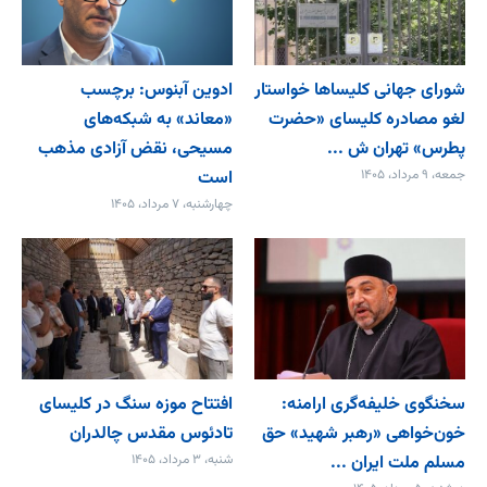
شورای جهانی کلیساها خواستار
ادوین آبنوس: برچسب
لغو مصادره کلیسای «حضرت
«معاند» به شبکه‌های
پطرس» تهران ش ...
مسیحی، نقض آزادی مذهب
جمعه، ۹ مرداد، ۱۴۰۵
است
چهارشنبه، ۷ مرداد، ۱۴۰۵
سخنگوی خلیفه‌گری ارامنه:
افتتاح موزه سنگ در کلیسای
خون‌خواهی «رهبر شهید» حق
تادئوس مقدس چالدران
مسلم ملت ایران ...
شنبه، ۳ مرداد، ۱۴۰۵