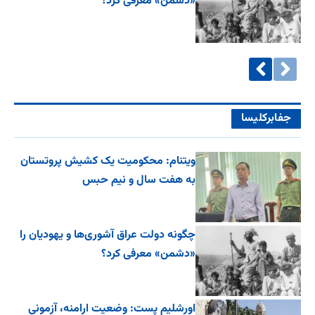
«دشمن» معرفی کرد؟
جفا‌بر‌کلیسا
ویتنام: محکومیت یک کشیش پروتستان
به هفت سال و نیم حبس
چگونه دولت عراق آشوری‌ها و یهودیان را
«دشمن» معرفی کرد؟
اورشلیم پست: وضعیت ارامنه، آزمونی