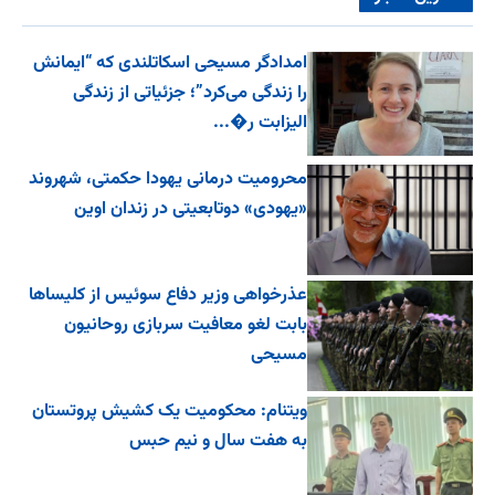
امدادگر مسیحی اسکاتلندی که “ایمانش
را زندگی می‌کرد”؛ جزئیاتی از زندگی
الیزابت ر�...
محرومیت درمانی یهودا حکمتی، شهروند
«یهودی» دوتابعیتی در زندان اوین
عذرخواهی وزیر دفاع سوئیس از کلیساها
بابت لغو معافیت سربازی روحانیون
مسیحی
ویتنام: محکومیت یک کشیش پروتستان
به هفت سال و نیم حبس