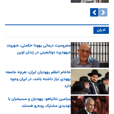
ادیان
محرومیت درمانی یهودا حکمتی، شهروند
«یهودی» دوتابعیتی در زندان اوین
خاخام اعظم یهودیان ایران: هرچه جامعه
یهودی نیاز داشته باشد، در ایران وجود
دارد
بنیامین نتانیاهو: یهودیان و مسیحیان با
تهدیدی مشترک روبه‌رو هستند