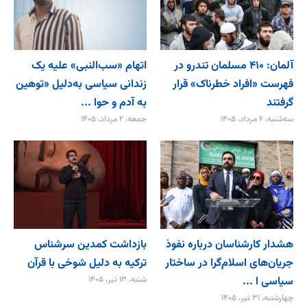
آلمان: ۴۱۰ مسلمان تندرو در
اتهام «سب‌النبی» علیه یک
فهرست «افراد خطرناک» قرار
زندانی سیاسی به‌دلیل «توهین
گرفتند
به آدم و حوا ...
سه‌شنبه، ۶ مرداد، ۱۴۰۵
جمعه، ۲ مرداد، ۱۴۰۵
هشدار کارشناسان درباره نفوذ
بازداشت کمدین سرشناس
جریان‌های اسلام‌گرا در ساختار
ترکیه به دلیل شوخی با قرآن
سیاسی ا ...
شنبه، ۱۳ تیر، ۱۴۰۵
چهارشنبه، ۳۱ تیر، ۱۴۰۵