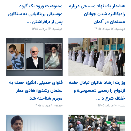
هشدار یک نهاد مسیحی درباره
ممنوعیت ورود یک گروه
رادیکالیزه شدن جوانان
موسیقی بریتانیایی به سنگاپور
مسلمان در آلمان
پس از برافراشتن ...
دوشنبه، ۱۲ مرداد، ۱۴۰۵
دوشنبه، ۱۲ مرداد، ۱۴۰۵
وزارت ارشاد طالبان تبادل حلقه
فتوای خمینی، انگیزه حمله به
ازدواج را رسمی «مسیحی» و
سلمان رشدی؛ هادی مطر
خلاف شرع د ...
مجرم شناخته شد
شنبه، ۱۰ مرداد، ۱۴۰۵
جمعه، ۹ مرداد، ۱۴۰۵