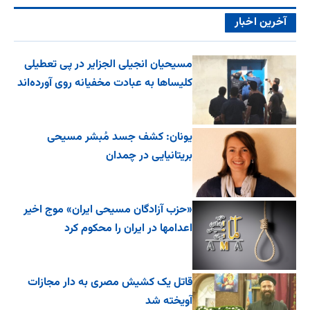
آخرین اخبار
مسیحیان انجیلی الجزایر در پی تعطیلی
کلیساها به عبادت مخفیانه روی آورده‌اند
یونان: کشف جسد مُبشر مسیحی
بریتانیایی در چمدان
«حزب آزادگان مسیحی ایران» موج اخیر
اعدامها در ایران را محکوم کرد
قاتل یک کشیش مصری به دار مجازات
آویخته شد